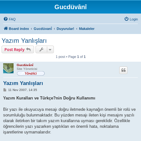
Gucdüvânî
FAQ
Login
Board index
Gucdüvanî
Duyurular!
Makaleler
Yazım Yanlışları
Post Reply
1 post • Page
1
of
1
Gucdüvânî
Site Yöneticisi
Yazım Yanlışları
P
11 Nov 2007, 14:35
o
s
Yazım Kuralları ve Türkçe?nin Doğru Kullanımı
t
Bir yazı ile okuyucuya mesajı doğru iletmede kaynağın önemli bir rolü ve
sorumluluğu bulunmaktadır. Bu yüzden mesajı ileten kişi mesajını yazılı
olarak iletirken bir takım yazım kurallarına uyması gereklidir. Özellikle
öğrencilerin yazı yazarken yaptıkları en önemli hata, noktalama
işaretlerine uymamalarıdır.