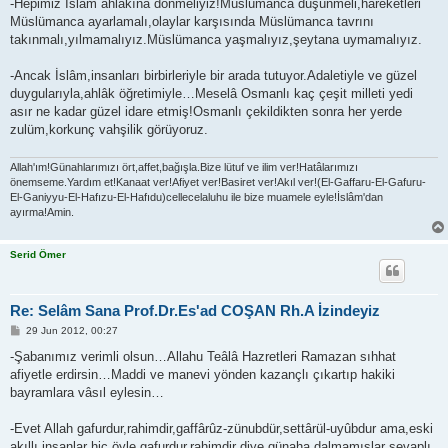
-Hepimiz İslâm ahlakına dönmeliyiz!Müslümanca düşünmeli,hareketleri
Müslümanca ayarlamalı,olaylar karşısında Müslümanca tavrını
takınmalı,yılmamalıyız.Müslümanca yaşmalıyız,şeytana uymamalıyız.
-Ancak İslâm,insanları birbirleriyle bir arada tutuyor.Adaletiyle ve güzel
duygularıyla,ahlâk öğretimiyle…Meselâ Osmanlı kaç çeşit milleti yedi
asır ne kadar güzel idare etmiş!Osmanlı çekildikten sonra her yerde
zulüm,korkunç vahşilik görüyoruz.
Allah'ım!Günahlarımızı ört,affet,bağışla.Bize lütuf ve ilim ver!Hatâlarımızı
önemseme.Yardım et!Kanaat ver!Afiyet ver!Basiret ver!Akıl ver!(El-Gaffaru-El-Gafuru-
El-Ganiyyu-El-Hafızu-El-Hafıdu)cellecelaluhu ile bize muamele eyle!İslâm'dan
ayırma!Amin.
Serid Ömer
Re: Selâm Sana Prof.Dr.Es'ad COŞAN Rh.A İzindeyiz
P
29 Jun 2012, 00:27
o
s
-Şabanımız verimli olsun…Allahu Teâlâ Hazretleri Ramazan sıhhat
t
afiyetle erdirsin…Maddi ve manevi yönden kazançlı çıkartıp hakiki
bayramlara vâsıl eylesin…
-Evet Allah gafurdur,rahimdir,gaffârûz-zünubdür,settârül-uyûbdur ama,eski
akıllı insanlar hiç öyle gafurdur,rahimdir diye günaha dalmamışlar sevaplı