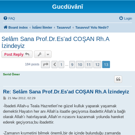
Gucdüvânî
FAQ
Login
Board index
İslâmi İlimler
Tasavvuf
Tasavvuf Yolu Nedir?
Selâm Sana Prof.Dr.Es'ad COŞAN Rh.A
İzindeyiz
Post Reply
Page
13
of
13
1
9
10
11
12
13
Previous
184 posts
…
Serid Ömer
Re: Selâm Sana Prof.Dr.Es'ad COŞAN Rh.A İzindeyiz
P
21 Mar 2012, 02:29
o
s
-İbadeti Allah-u Teala Hazretleri’ne güzel kulluk yaparak yaşamak
t
demektir.Hayatın her anı Allah’a itaatle geçiyorsa ibadettir.Allah’a bağlı
olarak Allah’ı hatırlayarak,Allah’ın rızasını kazanmak yolunda hareket
ederek geçiyorsa;bu ibadettir.
-Zamanın kıymetini bilmek önemli,bir de içinde bulunduğu zamanda