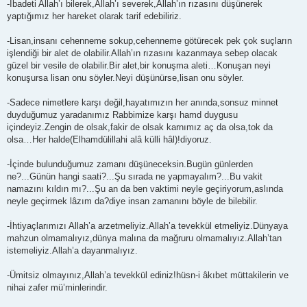
s
-İbadeti Allah’ı bilerek,Allah’ı severek,Allah’ın rızasını düşünerek
t
yaptığımız her hareket olarak tarif edebiliriz.
-Lisan,insanı cehenneme sokup,cehenneme götürecek pek çok suçların
işlendiği bir alet de olabilir.Allah’ın rızasını kazanmaya sebep olacak
güzel bir vesile de olabilir.Bir alet,bir konuşma aleti…Konuşan neyi
konuşursa lisan onu söyler.Neyi düşünürse,lisan onu söyler.
-Sadece nimetlere karşı değil,hayatımızın her anında,sonsuz minnet
duyduğumuz yaradanımız Rabbimize karşı hamd duygusu
içindeyiz.Zengin de olsak,fakir de olsak karnımız aç da olsa,tok da
olsa…Her halde(Elhamdülillahi alâ külli hâl)!diyoruz.
-İçinde bulunduğumuz zamanı düşüneceksin.Bugün günlerden
ne?...Günün hangi saati?...Şu sırada ne yapmayalım?...Bu vakit
namazını kıldın mı?...Şu an da ben vaktimi neyle geçiriyorum,aslında
neyle geçirmek lâzım da?diye insan zamanını böyle de bilebilir.
-İhtiyaçlarımızı Allah’a arzetmeliyiz.Allah’a tevekkül etmeliyiz.Dünyaya
mahzun olmamalıyız,dünya malına da mağruru olmamalıyız.Allah’tan
istemeliyiz.Allah’a dayanmalıyız.
-Ümitsiz olmayınız,Allah’a tevekkül ediniz!hüsn-i âkıbet müttakilerin ve
nihai zafer mü’minlerindir.