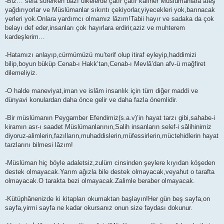
-Biz… sefâ sürerken bazı ülkelerde çatır çatır kafirler Müslümanlara ateş
t
yağdırıyorlar ve Müslümanlar sıkıntı çekiyorlar,yiyecekleri yok,barınacak
yerleri yok.Onlara yardımcı olmamız lâzım!Tabii hayır ve sadaka da çok
belayı def eder,insanları çok hayırlara erdirir,aziz ve muhterem
kardeşlerim…
-Hatamızı anlayıp,cürmümüzü mu’terif olup itiraf eyleyip,haddimizi
bilip,boyun büküp Cenab-ı Hakk’tan,Cenab-ı Mevlâ’dan afv-ü mağfiret
dilemeliyiz.
-O halde maneviyat,iman ve islâm insanlık için tüm diğer maddi ve
dünyavi konulardan daha önce gelir ve daha fazla önemlidir.
-Bir müslümanın Peygamber Efendimiz(s.a.v)’in hayat tarzı gibi,sahabe-i
kiramın asr-ı saadet Müslümanlarının,Salih insanların selef-i sâlihinimiz
diyoruz-alimlerin,fazılların,muhaddislerin,müfessirlerin,müctehidlerin hayat
tarzlarını bilmesi lâzım!
-Müslüman hiç böyle adaletsiz,zulüm cinsinden şeylere kıyıdan köşeden
destek olmayacak.Yarım ağızla bile destek olmayacak,veyahut o tarafta
olmayacak.O tarakta bezi olmayacak.Zalimle beraber olmayacak.
-Kütüphânenizde ki kitapları okumaktan başlayın!Her gün beş sayfa,on
sayfa,yirmi sayfa ne kadar okursanız onun size faydası dokunur.