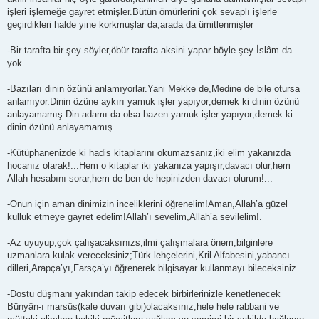
işleri işlemeğe gayret etmişler.Bütün ömürlerini çok sevaplı işlerle
geçirdikleri halde yine korkmuşlar da,arada da ümitlenmişler
-Bir tarafta bir şey söyler,öbür tarafta aksini yapar böyle şey İslâm da
yok…
-Bazıları dinin özünü anlamıyorlar.Yani Mekke de,Medine de bile otursa
anlamıyor.Dinin özüne aykırı yamuk işler yapıyor;demek ki dinin özünü
anlayamamış.Din adamı da olsa bazen yamuk işler yapıyor;demek ki
dinin özünü anlayamamış.
-Kütüphanenizde ki hadis kitaplarını okumazsanız,iki elim yakanızda
hocanız olarak!...Hem o kitaplar iki yakanıza yapışır,davacı olur,hem
Allah hesabını sorar,hem de ben de hepinizden davacı olurum!...
-Onun için aman dinimizin inceliklerini öğrenelim!Aman,Allah’a güzel
kulluk etmeye gayret edelim!Allah’ı sevelim,Allah’a sevilelim!.
-Az uyuyup,çok çalışacaksınızs,ilmi çalışmalara önem;bilginlere
uzmanlara kulak vereceksiniz;Türk lehçelerini,Kril Alfabesini,yabancı
dilleri,Arapça’yı,Farsça’yı öğrenerek bilgisayar kullanmayı bileceksiniz.
-Dostu düşmanı yakından takip edecek birbirlerinizle kenetlenecek
Bünyân-ı marsûs(kale duvarı gibi)olacaksınız;hele hele rabbani ve