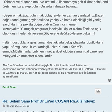
-Yabancı ve düşman malı ve üretimi kullanmamaya çok dikkat edin!kendi
üretimlerinizi arayıp bulun!Onlardan almaya bakınız.
-Beşer olmak,âciz bulunmak dolayısıyle her zaman yanılabiliriz.Bazen
doğru sandığımız şeyler aslında yanlış ve hatalı olabildiği gibi yanlış
saydıklarımız pekâla doğru olabilir.Onun için hemen
kızmayalım.Yumuşak,araştırıcı,inceleyici kişiler olalım.Tenkide açık
olup,karşı fikirleri dinleyelim.Söyleyene değil,söyletene bakalım!
-İslâm dostluklarla gelişir,iman dostluklarla pekişir,hayırlar dostluklarla
yapılır.Sevgi dostluk ve kardeşlik bize Kur’an-ı Kerim’in
emridir.Müslümanlar birbirlerini sevip dost olduğu zaman galip,mensur
müeyyed ve muzaffer olacaklardır.
Allah'ım!Günahlarımızı ört,affet,bağışla.Bize lütuf ve ilim ver!Hatâlarımızı
önemseme.Yardım et!Kanaat ver!Afiyet ver!Basiret ver!Akıl ver!(El-Gaffaru-El-Gafuru-
El-Ganiyyu-El-Hafızu-El-Hafıdu)cellecelaluhu ile bize muamele eyle!İslâm'dan
ayırma!Amin.
Serid Ömer
Re: Selâm Sana Prof.Dr.Es'ad COŞAN Rh.A İzindeyiz
P
04 Jun 2012, 01:10
o
s