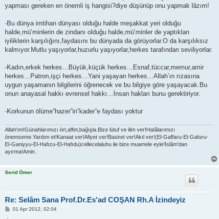
yapması gereken en önemli iş hangisi?diye düşünüp onu yapmak lâzım!
-Bu dünya imtihan dünyası olduğu halde meşakkat yeri olduğu
halde,mü’minlerin de zindanı olduğu halde,mü’minler de yaptıkları
iyiliklerin karşılığını,faydasını bu dünyada da görüyorlar.O da karşılıksız
kalmıyor.Mutlu yaşıyorlar,huzurlu yaşıyorlar,herkes tarafından seviliyorlar.
-Kadın,erkek herkes…Büyük,küçük herkes…Esnaf,tüccar,memur,amir
herkes…Patron,işçi herkes…Yani yaşayan herkes…Allah’ın rızasına
uygun yaşamanın bilgilerini öğrenecek ve bu bilgiye göre yaşayacak.Bu
onun anayasal hakkı evrensel hakkı…İnsan hakları bunu gerektiriyor.
-Korkunun ölüme”hazer”in”kader”e faydası yoktur
Allah'ım!Günahlarımızı ört,affet,bağışla.Bize lütuf ve ilim ver!Hatâlarımızı
önemseme.Yardım et!Kanaat ver!Afiyet ver!Basiret ver!Akıl ver!(El-Gaffaru-El-Gafuru-
El-Ganiyyu-El-Hafızu-El-Hafıdu)cellecelaluhu ile bize muamele eyle!İslâm'dan
ayırma!Amin.
Serid Ömer
Re: Selâm Sana Prof.Dr.Es'ad COŞAN Rh.A İzindeyiz
P
01 Apr 2012, 02:04
o