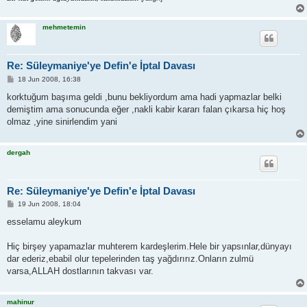
mehmetemin
Re: Süleymaniye'ye Defin'e İptal Davası
P
18 Jun 2008, 16:38
o
s
korktuğum başıma geldi ,bunu bekliyordum ama hadi yapmazlar belki
t
demiştim ama sonucunda eğer ,nakli kabir kararı falan çıkarsa hiç hoş
olmaz ,yine sinirlendim yani
dergah
Re: Süleymaniye'ye Defin'e İptal Davası
P
19 Jun 2008, 18:04
o
s
esselamu aleykum
t
Hiç birşey yapamazlar muhterem kardeşlerim.Hele bir yapsınlar,dünyayı
dar ederiz,ebabil olur tepelerinden taş yağdırırız.Onların zulmü
varsa,ALLAH dostlarının takvası var.
mahinur