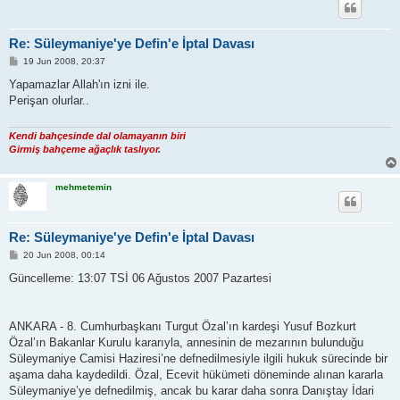
Re: Süleymaniye'ye Defin'e İptal Davası
P
19 Jun 2008, 20:37
o
s
Yapamazlar Allah'ın izni ile.
t
Perişan olurlar..
Kendi bahçesinde dal olamayanın biri
Girmiş bahçeme ağaçlık taslıyor
.
mehmetemin
Re: Süleymaniye'ye Defin'e İptal Davası
P
20 Jun 2008, 00:14
o
s
Güncelleme: 13:07 TSİ 06 Ağustos 2007 Pazartesi
t
ANKARA - 8. Cumhurbaşkanı Turgut Özal’ın kardeşi Yusuf Bozkurt
Özal’ın Bakanlar Kurulu kararıyla, annesinin de mezarının bulunduğu
Süleymaniye Camisi Haziresi’ne defnedilmesiyle ilgili hukuk sürecinde bir
aşama daha kaydedildi. Özal, Ecevit hükümeti döneminde alınan kararla
Süleymaniye’ye defnedilmiş, ancak bu karar daha sonra Danıştay İdari