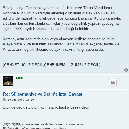
Süleymaniye Camisi ve çevresinin, 1. Kültür ve Tabiat Varlıklarını
Koruma Kurulu'nun kararıyla arkeolojik sit alanı olarak kabul ve ilan
edildiği de hatırlatılan dilekçede, söz konusu Bakanlar Kurulu kararıyla,
sit alanı ilan edilen alanlarda hiçbir yasal değişiklik yapılamayacağına
ilişkin 2863 sayılı Kanun'un da ihlal edildiği belirtildi.
Kararla, aynı konumda olan veya olmayan kişilere nazaran belirli bir
aileye öncelik ve üstünlük sağlandığı ileri sürülen dilekçede, böylelikle
Anayasa'nın eşitlik ilkesine de aykırı davranıldığı savunuldu.
(CENNET UCUZ DEĞİL,CEHENNEM LÜZUMSUZ DEĞİL)
Duru
Re: Süleymaniye'ye Defin'e İptal Davası
P
18 Jun 2008, 16:19
o
s
Sizinde dediğinz gibi hazımsızlık başka birşey değil!
t
[align=right]
İçsen bu sudan, bir daha, dostum; susamazsın...
Bir hâl gelir... ağlayamazsın, susamazsın!
[/align]