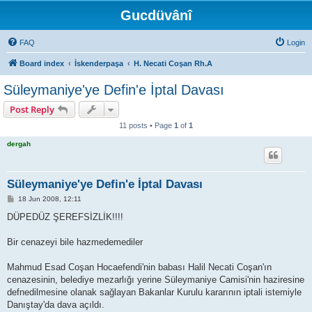
Gucdüvânî
FAQ
Login
Board index
İskenderpaşa
H. Necati Coşan Rh.A
Süleymaniye'ye Defin'e İptal Davası
Post Reply
11 posts • Page
1
of
1
dergah
Süleymaniye'ye Defin'e İptal Davası
P
18 Jun 2008, 12:11
o
s
DÜPEDÜZ ŞEREFSİZLİK!!!!
t
Bir cenazeyi bile hazmedemediler
Mahmud Esad Coşan Hocaefendi'nin babası Halil Necati Coşan'ın
cenazesinin, belediye mezarlığı yerine Süleymaniye Camisi'nin haziresine
defnedilmesine olanak sağlayan Bakanlar Kurulu kararının iptali istemiyle
Danıştay'da dava açıldı.