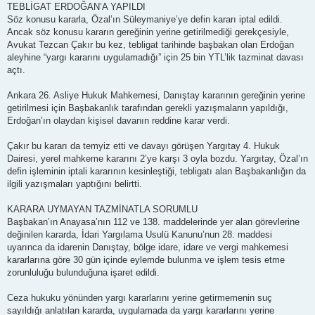
TEBLİGAT ERDOĞAN’A YAPILDI
Söz konusu kararla, Özal’ın Süleymaniye’ye defin kararı iptal edildi.
Ancak söz konusu kararın gereğinin yerine getirilmediği gerekçesiyle,
Avukat Tezcan Çakır bu kez, tebligat tarihinde başbakan olan Erdoğan
aleyhine “yargı kararını uygulamadığı” için 25 bin YTL’lik tazminat davası
açtı.
Ankara 26. Asliye Hukuk Mahkemesi, Danıştay kararının gereğinin yerine
getirilmesi için Başbakanlık tarafından gerekli yazışmaların yapıldığı,
Erdoğan’ın olaydan kişisel davanın reddine karar verdi.
Çakır bu kararı da temyiz etti ve davayı görüşen Yargıtay 4. Hukuk
Dairesi, yerel mahkeme kararını 2’ye karşı 3 oyla bozdu. Yargıtay, Özal’ın
defin işleminin iptali kararının kesinleştiği, tebligatı alan Başbakanlığın da
ilgili yazışmaları yaptığını belirtti.
KARARA UYMAYAN TAZMİNATLA SORUMLU
Başbakan’ın Anayasa’nın 112 ve 138. maddelerinde yer alan görevlerine
değinilen kararda, İdari Yargılama Usulü Kanunu’nun 28. maddesi
uyarınca da idarenin Danıştay, bölge idare, idare ve vergi mahkemesi
kararlarına göre 30 gün içinde eylemde bulunma ve işlem tesis etme
zorunluluğu bulunduğuna işaret edildi.
Ceza hukuku yönünden yargı kararlarını yerine getirmemenin suç
sayıldığı anlatılan kararda, uygulamada da yargı kararlarını yerine