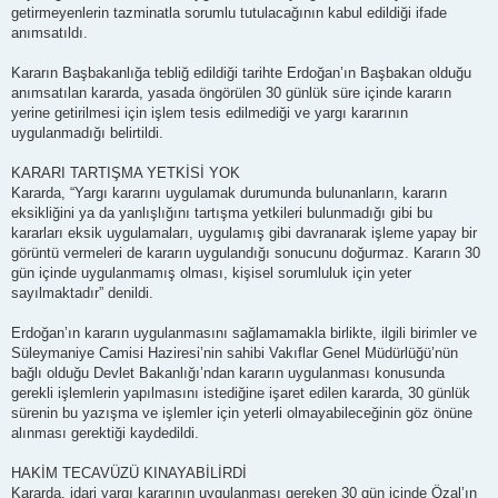
getirmeyenlerin tazminatla sorumlu tutulacağının kabul edildiği ifade
anımsatıldı.
Kararın Başbakanlığa tebliğ edildiği tarihte Erdoğan’ın Başbakan olduğu
anımsatılan kararda, yasada öngörülen 30 günlük süre içinde kararın
yerine getirilmesi için işlem tesis edilmediği ve yargı kararının
uygulanmadığı belirtildi.
KARARI TARTIŞMA YETKİSİ YOK
Kararda, “Yargı kararını uygulamak durumunda bulunanların, kararın
eksikliğini ya da yanlışlığını tartışma yetkileri bulunmadığı gibi bu
kararları eksik uygulamaları, uygulamış gibi davranarak işleme yapay bir
görüntü vermeleri de kararın uygulandığı sonucunu doğurmaz. Kararın 30
gün içinde uygulanmamış olması, kişisel sorumluluk için yeter
sayılmaktadır” denildi.
Erdoğan’ın kararın uygulanmasını sağlamamakla birlikte, ilgili birimler ve
Süleymaniye Camisi Haziresi’nin sahibi Vakıflar Genel Müdürlüğü’nün
bağlı olduğu Devlet Bakanlığı’ndan kararın uygulanması konusunda
gerekli işlemlerin yapılmasını istediğine işaret edilen kararda, 30 günlük
sürenin bu yazışma ve işlemler için yeterli olmayabileceğinin göz önüne
alınması gerektiği kaydedildi.
HAKİM TECAVÜZÜ KINAYABİLİRDİ
Kararda, idari yargı kararının uygulanması gereken 30 gün içinde Özal’ın