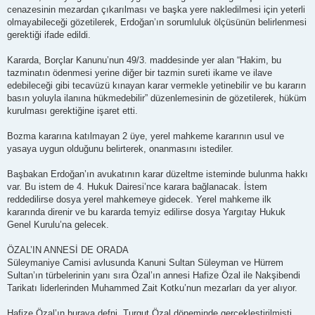
cenazesinin mezardan çıkarılması ve başka yere nakledilmesi için yeterli
olmayabileceği gözetilerek, Erdoğan’ın sorumluluk ölçüsünün belirlenmesi
gerektiği ifade edildi.
Kararda, Borçlar Kanunu’nun 49/3. maddesinde yer alan “Hakim, bu
tazminatın ödenmesi yerine diğer bir tazmin sureti ikame ve ilave
edebileceği gibi tecavüzü kınayan karar vermekle yetinebilir ve bu kararın
basın yoluyla ilanına hükmedebilir” düzenlemesinin de gözetilerek, hüküm
kurulması gerektiğine işaret etti.
Bozma kararına katılmayan 2 üye, yerel mahkeme kararının usul ve
yasaya uygun olduğunu belirterek, onanmasını istediler.
Başbakan Erdoğan’ın avukatının karar düzeltme isteminde bulunma hakkı
var. Bu istem de 4. Hukuk Dairesi’nce karara bağlanacak. İstem
reddedilirse dosya yerel mahkemeye gidecek. Yerel mahkeme ilk
kararında direnir ve bu kararda temyiz edilirse dosya Yargıtay Hukuk
Genel Kurulu’na gelecek.
ÖZAL’IN ANNESİ DE ORADA
Süleymaniye Camisi avlusunda Kanuni Sultan Süleyman ve Hürrem
Sultan’ın türbelerinin yanı sıra Özal’ın annesi Hafize Özal ile Nakşibendi
Tarikatı liderlerinden Muhammed Zait Kotku’nun mezarları da yer alıyor.
Hafize Özal’ın buraya defni, Turgut Özal döneminde gerçekleştirilmişti.