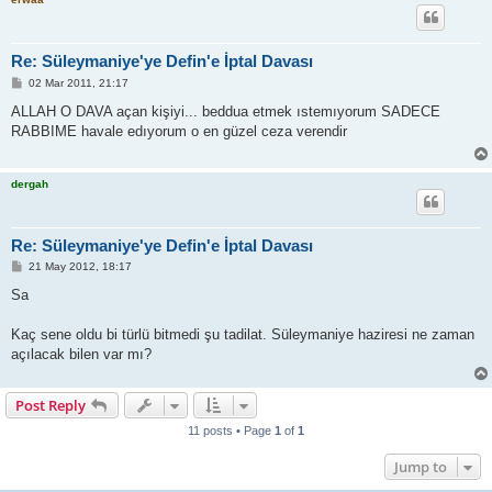
Re: Süleymaniye'ye Defin'e İptal Davası
P
02 Mar 2011, 21:17
o
s
ALLAH O DAVA açan kişiyi... beddua etmek ıstemıyorum SADECE
t
RABBIME havale edıyorum o en güzel ceza verendir
dergah
Re: Süleymaniye'ye Defin'e İptal Davası
P
21 May 2012, 18:17
o
s
Sa
t
Kaç sene oldu bi türlü bitmedi şu tadilat. Süleymaniye haziresi ne zaman
açılacak bilen var mı?
Post Reply
11 posts • Page
1
of
1
Jump to