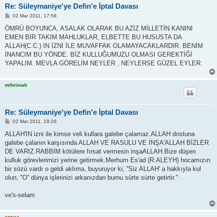
Re: Süleymaniye'ye Defin'e İptal Davası
P
02 Mar 2011, 17:58
o
s
ÖMRÜ BOYUNCA, ASALAK OLARAK BU AZİZ MİLLETİN KANINI
t
EMEN BİR TAKIM MAHLUKLAR, ELBETTE BU HUSUSTA DA
ALLAH(C.C.) IN İZNİ İLE MUVAFFAK OLAMAYACAKLARDIR. BENİM
İNANCIM BU YÖNDE. BİZ KULLUĞUMUZU OLMASI GEREKTİĞİ
YAPALIM. MEVLA GÖRELİM NEYLER , NEYLERSE GÜZEL EYLER.
mihrimah
Re: Süleymaniye'ye Defin'e İptal Davası
P
02 Mar 2011, 19:26
o
s
ALLAH'IN izni ile kimse veli kullara galebe çalamaz.ALLAH dostuna
t
galebe çalanın karşısında ALLAH VE RASULU VE İNŞA'ALLAH BİZLER
DE VARIZ.RABBİM kötülere fırsat vermesin inşaALLAH.Bize düşen
kulluk görevlerimizi yerine getirmek.Merhum Es'ad (R.ALEYH) hocamızın
bir sözü vardı o geldi aklıma, buyuruyor ki; ''Siz ALLAH' a hakkıyla kul
olun, ''O'' dünya işlerinizi arkanızdan burnu sürte sürte getirtir.''
ve's-selam
erwaa