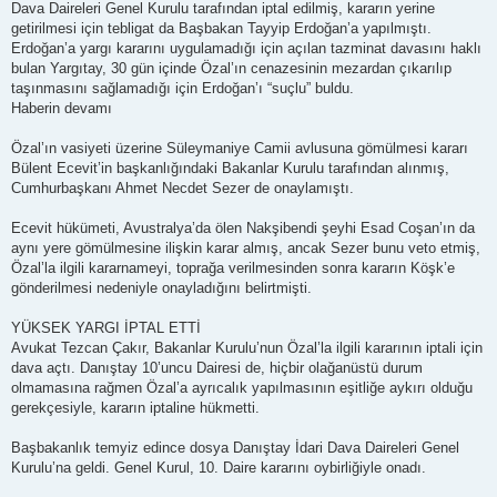
Dava Daireleri Genel Kurulu tarafından iptal edilmiş, kararın yerine
getirilmesi için tebligat da Başbakan Tayyip Erdoğan’a yapılmıştı.
Erdoğan’a yargı kararını uygulamadığı için açılan tazminat davasını haklı
bulan Yargıtay, 30 gün içinde Özal’ın cenazesinin mezardan çıkarılıp
taşınmasını sağlamadığı için Erdoğan’ı “suçlu” buldu.
Haberin devamı
Özal’ın vasiyeti üzerine Süleymaniye Camii avlusuna gömülmesi kararı
Bülent Ecevit’in başkanlığındaki Bakanlar Kurulu tarafından alınmış,
Cumhurbaşkanı Ahmet Necdet Sezer de onaylamıştı.
Ecevit hükümeti, Avustralya’da ölen Nakşibendi şeyhi Esad Coşan’ın da
aynı yere gömülmesine ilişkin karar almış, ancak Sezer bunu veto etmiş,
Özal’la ilgili kararnameyi, toprağa verilmesinden sonra kararın Köşk’e
gönderilmesi nedeniyle onayladığını belirtmişti.
YÜKSEK YARGI İPTAL ETTİ
Avukat Tezcan Çakır, Bakanlar Kurulu’nun Özal’la ilgili kararının iptali için
dava açtı. Danıştay 10’uncu Dairesi de, hiçbir olağanüstü durum
olmamasına rağmen Özal’a ayrıcalık yapılmasının eşitliğe aykırı olduğu
gerekçesiyle, kararın iptaline hükmetti.
Başbakanlık temyiz edince dosya Danıştay İdari Dava Daireleri Genel
Kurulu’na geldi. Genel Kurul, 10. Daire kararını oybirliğiyle onadı.