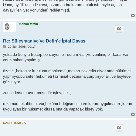
Danıştay 10’uncu Dairesi, o zaman bu kararın iptali istemiyle açılan
davayı “ehliyet yönünden” reddetmişti.
mehmetemin
Re: Süleymaniye'ye Defin'e İptal Davası
P
20 Jun 2008, 00:17
o
s
yukarda konyla tıpatıp benzeyen bir durum var ,ve verilmiş bir karar var
t
onun haberi yapılmış.
özetle ,bakanlar kuruluna mahkeme ,mezarı nakledin diyor ama hükümet
yapmıyor.bu sefer hükümeti tazminat cezasına çarptırıyorlar ,ve böylece
çözülüyor.
zannedersem aynı prosedür işleyecek,
o zaman tek ihtimal var,hükümet değişmesin ve kararı uygulmasın ,kararı
uygulayan bir hükümet olursa ona da yapacak bişey yok.
SABRİ TEMTEK