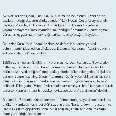
Avukat Tezcan Çakır, Türk Hukuk Kurumu'na vekaleten, kendi adına
asaleten açtığı davanın dilekçesinde, ''Halil Necati Coşan'a 'ayrıcalıklı
uygulama' sağlayan Bakanlar Kurulu kararının Resmi Gazete'de
yayımlanmayarak kamuoyundan saklandığını'' savunarak, dava açma
süresinin uygulamanın yapıldığı tarihten başlayacağını kaydetti.
Bakanlar Kurulu'nun, ''cami haziresine defne izin verme yetkisi
bulunmadığı'' iddia edilen dilekçede, Bakanlar Kurulunun ''takdir yetkisini
kötüye kullandığı'' savunuldu.
1593 sayılı Toplum Sağlığının Korunmasına Dair Kanun'da, ''fevkalade
hallerde, Bakanlar Kurulu kararı ile malum mezarlıklar haricinde ölü
definine izin verileceğinin'' öngörüldüğü ifade edilen dilekçede, ''doğal afet,
yangın, salgın hastalık, ülkenin tanınmış, üstün yetenekli bir kişisi, şehit
olunması gibi durumların fevkalade hal kavramı içinde yer alabileceği''
belirtildi. Dilekçede, ''Hiçbir fevkaladelik arz etmeyen birisi için yasa kuralı
aşılarak karar alınması bir başka 'fevkalade durum' yaratmıştır'' denildi.
Dilekçede, Bakanlar Kurulu kararının, ''dinsel inanç veye dinsel kurallarla
bağlantı kurularak tesis edildiği'' savunularak, ''kararla devrim yasaları ve
laiklik ilkesinin çiğnendiği, özel bir ailenin veya tarikatın özel mezarlık
alanı yaratıldığı'' öne sürüldü.