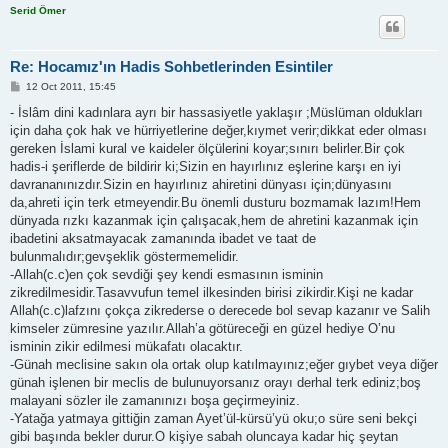
Serid Ömer
Re: Hocamız'ın Hadis Sohbetlerinden Esintiler
P
12 Oct 2011, 15:45
o
s
- İslâm dini kadınlara ayrı bir hassasiyetle yaklaşır ;Müslüman oldukları
t
için daha çok hak ve hürriyetlerine değer,kıymet verir;dikkat eder olması
gereken İslami kural ve kaideler ölçülerini koyar;sınırı belirler.Bir çok
hadis-i şeriflerde de bildirir ki;Sizin en hayırlınız eşlerine karşı en iyi
davrananınızdır.Sizin en hayırlınız ahiretini dünyası için;dünyasını
da,ahreti için terk etmeyendir.Bu önemli dusturu bozmamak lazım!Hem
dünyada rızkı kazanmak için çalışacak,hem de ahretini kazanmak için
ibadetini aksatmayacak zamanında ibadet ve taat de
bulunmalıdır;gevşeklik göstermemelidir.
-Allah(c.c)en çok sevdiği şey kendi esmasının isminin
zikredilmesidir.Tasavvufun temel ilkesinden birisi zikirdir.Kişi ne kadar
Allah(c.c)lafzını çokça zikrederse o derecede bol sevap kazanır ve Salih
kimseler zümresine yazılır.Allah’a götüreceği en güzel hediye O’nu
isminin zikir edilmesi mükafatı olacaktır.
-Günah meclisine sakın ola ortak olup katılmayınız;eğer gıybet veya diğer
günah işlenen bir meclis de bulunuyorsanız orayı derhal terk ediniz;boş
malayani sözler ile zamanınızı boşa geçirmeyiniz.
-Yatağa yatmaya gittiğin zaman Ayet’ül-kürsü’yü oku;o süre seni bekçi
gibi başında bekler durur.O kişiye sabah oluncaya kadar hiç şeytan