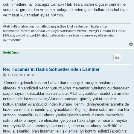
çok nimetlere nail olacağız.Cenab-ı Hak Teala bizleri o güzel cennetine
sorgusuz girenlerden ve ismini çokça zikreden şakir kullarından bahtiyar
ve mesut kullarından eylesin!Amin.
Allah'ım!Günahlarımızı ört,affet,bağışla.Bize lütuf ve ilim ver!Hatâlarımızı
önemseme.Yardım et!Kanaat ver!Afiyet ver!Basiret ver!Akıl ver!(El-Gaffaru-El-Gafuru-
El-Ganiyyu-El-Hafızu-El-Hafıdu)cellecelaluhu ile bize muamele eyle!İslâm'dan
ayırma!Amin.
Serid Ömer
Re: Hocamız'ın Hadis Sohbetlerinden Esintiler
P
19 Dec 2011, 01:13
o
s
-Cennete gidecek kulların hal ve durumları çok mu çok hoşlarına
t
gidecek;dinlendikleri yerlerin,oturdukları makamların,bulunduğu dereceleri
şaşıp hayran kalacaklar;bunları ancak Allah’a yaptıkları ibadet ve ameller
neticesinde kazanacaklar;Altından sarayları gümüş yakut,inciden
koltuklarından Allah(c.c)dilinden Kur’an-ı Kerim’i dinleyecekler;ahirette de
huzur ve mutluluk içinde yaşayacaklardır.Kişi hiç dinini satar mı satar.Bu
yüzden insanoğlu akıllı olmalı yanlış işlerden uzak durmalı;haksızlığa
sakın ortak olmayın!ve elinizden geliyorsa haksızlığın olmasına meydan
vermeyiniz!Zalimi sevmeyin ve onun işlerine ortak olmayınız!Kötü bir
huyu alışkanlığı olan insanlar ile ilişkilerinizi iyi kontrol ediniz!Yaptığınız