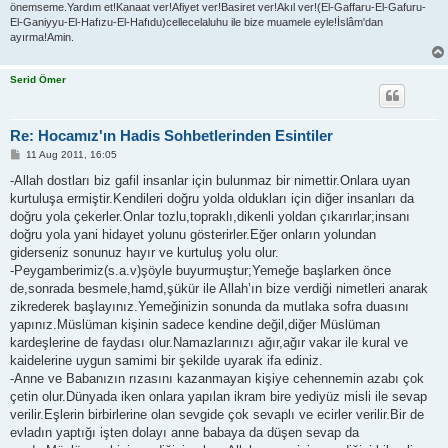
önemseme.Yardım et!Kanaat ver!Afiyet ver!Basiret ver!Akıl ver!(El-Gaffaru-El-Gafuru-
El-Ganiyyu-El-Hafızu-El-Hafıdu)cellecelaluhu ile bize muamele eyle!İslâm'dan
ayırma!Amin.
Serid Ömer
Re: Hocamız'ın Hadis Sohbetlerinden Esintiler
P
11 Aug 2011, 16:05
o
s
-Allah dostları biz gafil insanlar için bulunmaz bir nimettir.Onlara uyan
t
kurtuluşa ermiştir.Kendileri doğru yolda oldukları için diğer insanları da
doğru yola çekerler.Onlar tozlu,topraklı,dikenli yoldan çıkarırlar;insanı
doğru yola yani hidayet yolunu gösterirler.Eğer onların yolundan
giderseniz sonunuz hayır ve kurtuluş yolu olur.
-Peygamberimiz(s.a.v)şöyle buyurmuştur;Yemeğe başlarken önce
de,sonrada besmele,hamd,şükür ile Allah’ın bize verdiği nimetleri anarak
zikrederek başlayınız.Yemeğinizin sonunda da mutlaka sofra duasını
yapınız.Müslüman kişinin sadece kendine değil,diğer Müslüman
kardeşlerine de faydası olur.Namazlarınızı ağır,ağır vakar ile kural ve
kaidelerine uygun samimi bir şekilde uyarak ifa ediniz.
-Anne ve Babanızın rızasını kazanmayan kişiye cehennemin azabı çok
çetin olur.Dünyada iken onlara yapılan ikram bire yediyüz misli ile sevap
verilir.Eşlerin birbirlerine olan sevgide çok sevaplı ve ecirler verilir.Bir de
evladın yaptığı işten dolayı anne babaya da düşen sevap da