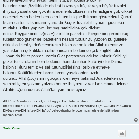
elbise giyebilirler.Peygamberimiz(s.a.v)abdestte çok iyi
hazırlanırlardı;özelliklede abdest bozmaya küçük veya büyük tuvalet
ihtiyacı yaparlarken çok itina ederlerdi.Elbisesinin temizliğine çok dikkat
ederlerdi.Hem beden hem de ruh temizliğine ihtimam gösterirlerdi.Çünkü
İslam da temizlik imanın yarısıdır.Küçük tuvalet ihtiyacını giderirken
mutlaka istibra yapınız.Üst baş temizliğine çok dikkat
ediniz.Peygamberimiz(s.a.v)özellikle pazartesi,Perşembe günleri oruç
tutarlar dı;o günler de ibadetlerin hesabı tutulur.Bu yüzden bu günlere
dikkat edelim!İyi değerlendirelim.İslam de ne kadar Allah’ın emir ve
yasaklarına çok dikkat edilirse insanın bedeni de çok sağlıklı olur.
-İnsan da bir et parçası vardır.O et parçasının adı ise kalpdir.Kalbi iyi
güzel temiz olanın hem bedenen hem de ruhen kalbi iyi olur.Daima
kalbinizi duru temiz ve saf tutunuz!Nefsinizi terbiye etmeye
bakınız!Kötülüklerden,haramlardan,yasaklardan uzak
durunuz!Allah(c.c)ismini çokça zikretmeye bakınız!Dua ederken de
samimi içten yalvara,yalvara her ne ihtiyacınız var ise selamet içinde
Allah(c.c)dua ederek Allah’tan yardım isteyiniz.
Allah'ım!Günahlarımızı ört,affet,bağışla.Bize lütuf ve ilim ver!Hatâlarımızı
önemseme.Yardım et!Kanaat ver!Afiyet ver!Basiret ver!Akıl ver!(El-Gaffaru-El-Gafuru-
El-Ganiyyu-El-Hafızu-El-Hafıdu)cellecelaluhu ile bize muamele eyle!İslâm'dan
ayırma!Amin.
Serid Ömer