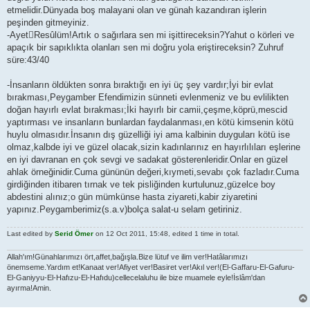
etmelidir.Dünyada boş malayani olan ve günah kazandıran işlerin
peşinden gitmeyiniz.
-AyetResûlüm!Artık o sağırlara sen mi işittireceksin?Yahut o körleri ve
apaçık bir sapıklıkta olanları sen mi doğru yola eriştireceksin? Zuhruf
süre:43/40
-İnsanların öldükten sonra bıraktığı en iyi üç şey vardır;İyi bir evlat
bırakması,Peygamber Efendimizin sünneti evlenmeniz ve bu evlilikten
doğan hayırlı evlat bırakması;İki hayırlı bir camii,çeşme,köprü,mescid
yaptırması ve insanların bunlardan faydalanması,en kötü kimsenin kötü
huylu olmasıdır.İnsanın dış güzelliği iyi ama kalbinin duyguları kötü ise
olmaz,kalbde iyi ve güzel olacak,sizin kadınlarınız en hayırlılıları eşlerine
en iyi davranan en çok sevgi ve sadakat gösterenleridir.Onlar en güzel
ahlak örneğinidir.Cuma gününün değeri,kıymeti,sevabı çok fazladır.Cuma
girdiğinden itibaren tırnak ve tek pisliğinden kurtulunuz,güzelce boy
abdestini alınız;o gün mümkünse hasta ziyareti,kabir ziyaretini
yapınız.Peygamberimiz(s.a.v)bolça salat-u selam getiriniz.
Last edited by
Serid Ömer
on 12 Oct 2011, 15:48, edited 1 time in total.
Allah'ım!Günahlarımızı ört,affet,bağışla.Bize lütuf ve ilim ver!Hatâlarımızı
önemseme.Yardım et!Kanaat ver!Afiyet ver!Basiret ver!Akıl ver!(El-Gaffaru-El-Gafuru-
El-Ganiyyu-El-Hafızu-El-Hafıdu)cellecelaluhu ile bize muamele eyle!İslâm'dan
ayırma!Amin.