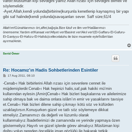
vardır.Müslüman kişi sevdiğini yalnız Allah rızası için sevdiğini bilmeli ve
söylemelidir.
-Ayet;Allah,kendi yolunda(birbirine)kurşunla kenetlenip kaynaşmış bir yapı
gibi saf halinde(kendi yolunda)savaşanları sever. Saff süre;61/4
Allah'ım!Günahlarımızı ört,affet,bağışla.Bize lütuf ve ilim ver!Hatâlarımızı
önemseme.Yardım et!Kanaat ver!Afiyet ver!Basiret ver!Akıl ver!(El-Gaffaru-El-Gafuru-
El-Ganiyyu-El-Hafızu-El-Hafıdu)cellecelaluhu ile bize muamele eyle!İslâm'dan
ayırma!Amin.
Serid Ömer
Re: Hocamız'ın Hadis Sohbetlerinden Esintiler
P
17 Aug 2011, 08:10
o
s
-Cenab-ı Hak birbirlerini Allah rızası için sevenlere cennet ile
t
müjdemişlerdir.Cenab-ı Hak hepinizi halis,saf,pak hakiki mü’min
kullarından eylesin.(Amin)Cenab-ı Hak bizleri başkalarına ve ailelerimize
sahip olmaya bak ve daima onlara islâm’ın emir ve yasaklarını tavsiye
et.Cenab-ı Hak bizleri dilene sahip çıkmayı kötü söz ve küfürden
uzaklaştırsın.Konuşurken güzel ve tatlı söz söylemeye dikkat
etmeliyiz.Zamanımızı da değerli ve lüzumlu olarak
kullanmalıyız.İbadetlerimizi de zamanında ve yerinde yapmaya özen
göstermeliyiz.Hayırlı ve güzel işlerde görev almalıyız.Müslüman kişi
doğru yolun nereden öncelikle iman gözlüğü ile bakarak tetkik