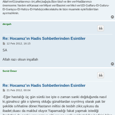
Allah'ım!Günahlarımızı ört,affet,bağışla.Bize lütuf ve ilim ver!Hatâlarımızı
önemseme.Yardım et!Kanaat ver!Afiyet ver!Basiret ver!Akıl ver!(El-Gaffaru-El-Gafuru-
El-Ganiyyu-El-Hafızu-El-Hafıdu)cellecelaluhu ile bize muamele eyle!İslâm'dan
ayırma!Amin.
dergah
Re: Hocamız'ın Hadis Sohbetlerinden Esintiler
P
12 Feb 2012, 16:15
o
s
SA
t
Allah razı olsun inşallah
Serid Ömer
Re: Hocamız'ın Hadis Sohbetlerinden Esintiler
P
21 Feb 2012, 00:04
o
s
-Eğer hastalığı üç gün sürdü ise işte o zaman sanki doğduğunda nasıl
t
ki,günahsız gibi o işlemiş olduğu günahlardan sıyrılmış olarak pak bir
şekilde sıhhatine döner.Hastanın iniltisi de tesbih zikir,uykusu da
ibadet;duası da makbul oluyor.Yapamadığı fakat yapmak istediği