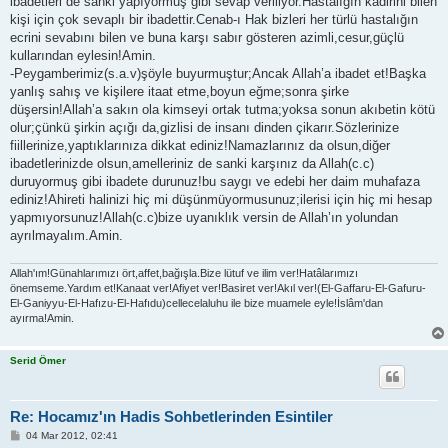
ibadetleri de sanki yapıyormuş gibi sevap veriliyor.Hastalığın kadirini bilen
kişi için çok sevaplı bir ibadettir.Cenab-ı Hak bizleri her türlü hastalığın
ecrini sevabını bilen ve buna karşı sabır gösteren azimli,cesur,güçlü
kullarından eylesin!Amin.
-Peygamberimiz(s.a.v)şöyle buyurmuştur;Ancak Allah’a ibadet et!Başka
yanlış sahış ve kişilere itaat etme,boyun eğme;sonra şirke
düşersin!Allah’a sakın ola kimseyi ortak tutma;yoksa sonun akıbetin kötü
olur;çünkü şirkin açığı da,gizlisi de insanı dinden çikarır.Sözlerinize
fiillerinize,yaptıklarınıza dikkat ediniz!Namazlarınız da olsun,diğer
ibadetlerinizde olsun,amelleriniz de sanki karşınız da Allah(c.c)
duruyormuş gibi ibadete durunuz!bu saygı ve edebi her daim muhafaza
ediniz!Ahireti halinizi hiç mi düşünmüyormusunuz;ilerisi için hiç mi hesap
yapmıyorsunuz!Allah(c.c)bize uyanıklık versin de Allah’ın yolundan
ayrılmayalım.Amin.
Allah'ım!Günahlarımızı ört,affet,bağışla.Bize lütuf ve ilim ver!Hatâlarımızı
önemseme.Yardım et!Kanaat ver!Afiyet ver!Basiret ver!Akıl ver!(El-Gaffaru-El-Gafuru-
El-Ganiyyu-El-Hafızu-El-Hafıdu)cellecelaluhu ile bize muamele eyle!İslâm'dan
ayırma!Amin.
Serid Ömer
Re: Hocamız'ın Hadis Sohbetlerinden Esintiler
P
04 Mar 2012, 02:41
o