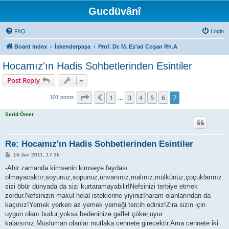
Gucdüvânî
FAQ
Login
Board index
İskenderpaşa
Prof. Dr. M. Es'ad Coşan Rh.A
Hocamız'ın Hadis Sohbetlerinden Esintiler
Post Reply
Page
7
of
7
1
3
4
5
6
7
Previous
101 posts
…
Serid Ömer
Re: Hocamız'ın Hadis Sohbetlerinden Esintiler
P
16 Jun 2011, 17:36
o
s
-Ahir zamanda kimsenin kimseye faydası
t
olmayacaktır;soyunuz,sopunuz,ünvanınız,malınız,mülkünüz,çoçuklarınız
sizi öbür dünyada da sizi kurtaramayabilir!Nefsinizi terbiye etmek
zordur.Nefsinizin makul helal isteklerine yiyiniz!haram olanlarından da
kaçınız!Yemek yerken az yemek yemeği tercih ediniz!Zira sizin için
uygun olanı budur;yoksa bedeninize gaflet çöker,uyur
kalarsınız.Müslüman olanlar mutlaka cennete girecektir.Ama cennete iki