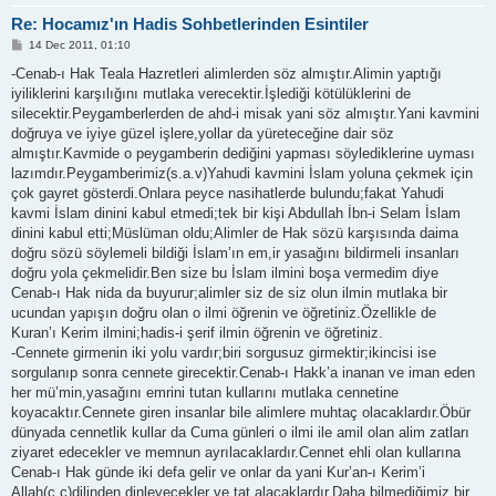
Re: Hocamız'ın Hadis Sohbetlerinden Esintiler
P
14 Dec 2011, 01:10
o
s
-Cenab-ı Hak Teala Hazretleri alimlerden söz almıştır.Alimin yaptığı
t
iyiliklerini karşılığını mutlaka verecektir.İşlediği kötülüklerini de
silecektir.Peygamberlerden de ahd-i misak yani söz almıştır.Yani kavmini
doğruya ve iyiye güzel işlere,yollar da yüreteceğine dair söz
almıştır.Kavmide o peygamberin dediğini yapması söylediklerine uyması
lazımdır.Peygamberimiz(s.a.v)Yahudi kavmini İslam yoluna çekmek için
çok gayret gösterdi.Onlara peyce nasihatlerde bulundu;fakat Yahudi
kavmi İslam dinini kabul etmedi;tek bir kişi Abdullah İbn-i Selam İslam
dinini kabul etti;Müslüman oldu;Alimler de Hak sözü karşısında daima
doğru sözü söylemeli bildiği İslam’ın em,ir yasağını bildirmeli insanları
doğru yola çekmelidir.Ben size bu İslam ilmini boşa vermedim diye
Cenab-ı Hak nida da buyurur;alimler siz de siz olun ilmin mutlaka bir
ucundan yapışın doğru olan o ilmi öğrenin ve öğretiniz.Özellikle de
Kuran’ı Kerim ilmini;hadis-i şerif ilmin öğrenin ve öğretiniz.
-Cennete girmenin iki yolu vardır;biri sorgusuz girmektir;ikincisi ise
sorgulanıp sonra cennete girecektir.Cenab-ı Hakk’a inanan ve iman eden
her mü’min,yasağını emrini tutan kullarını mutlaka cennetine
koyacaktır.Cennete giren insanlar bile alimlere muhtaç olacaklardır.Öbür
dünyada cennetlik kullar da Cuma günleri o ilmi ile amil olan alim zatları
ziyaret edecekler ve memnun ayrılacaklardır.Cennet ehli olan kullarına
Cenab-ı Hak günde iki defa gelir ve onlar da yani Kur’an-ı Kerim’i
Allah(c.c)dilinden dinleyecekler ve tat alacaklardır.Daha bilmediğimiz bir