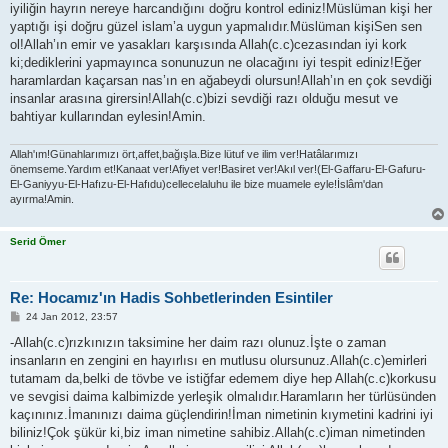
iyiliğin hayrın nereye harcandığını doğru kontrol ediniz!Müslüman kişi her
yaptığı işi doğru güzel islam’a uygun yapmalıdır.Müslüman kişiSen sen
ol!Allah’ın emir ve yasakları karşısında Allah(c.c)cezasından iyi kork
ki;dediklerini yapmayınca sonunuzun ne olacağını iyi tespit ediniz!Eğer
haramlardan kaçarsan nas’ın en ağabeydi olursun!Allah’ın en çok sevdiği
insanlar arasına girersin!Allah(c.c)bizi sevdiği razı olduğu mesut ve
bahtiyar kullarından eylesin!Amin.
Allah'ım!Günahlarımızı ört,affet,bağışla.Bize lütuf ve ilim ver!Hatâlarımızı
önemseme.Yardım et!Kanaat ver!Afiyet ver!Basiret ver!Akıl ver!(El-Gaffaru-El-Gafuru-
El-Ganiyyu-El-Hafızu-El-Hafıdu)cellecelaluhu ile bize muamele eyle!İslâm'dan
ayırma!Amin.
Serid Ömer
Re: Hocamız'ın Hadis Sohbetlerinden Esintiler
P
24 Jan 2012, 23:57
o
s
-Allah(c.c)rızkınızın taksimine her daim razı olunuz.İşte o zaman
t
insanların en zengini en hayırlısı en mutlusu olursunuz.Allah(c.c)emirleri
tutamam da,belki de tövbe ve istiğfar edemem diye hep Allah(c.c)korkusu
ve sevgisi daima kalbimizde yerleşik olmalıdır.Haramların her türlüsünden
kaçınınız.İmanınızı daima güçlendirin!İman nimetinin kıymetini kadrini iyi
biliniz!Çok şükür ki,biz iman nimetine sahibiz.Allah(c.c)iman nimetinden