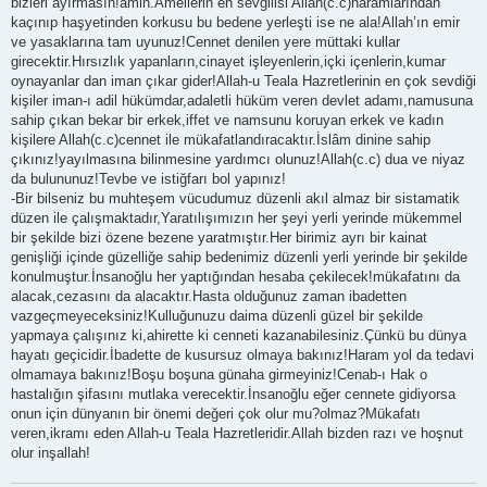
bizleri ayırmasın!amin.Amellerin en sevgilisi Allah(c.c)haramlarından
kaçınıp haşyetinden korkusu bu bedene yerleşti ise ne ala!Allah’ın emir
ve yasaklarına tam uyunuz!Cennet denilen yere müttaki kullar
girecektir.Hırsızlık yapanların,cinayet işleyenlerin,içki içenlerin,kumar
oynayanlar dan iman çıkar gider!Allah-u Teala Hazretlerinin en çok sevdiği
kişiler iman-ı adil hükümdar,adaletli hüküm veren devlet adamı,namusuna
sahip çıkan bekar bir erkek,iffet ve namsunu koruyan erkek ve kadın
kişilere Allah(c.c)cennet ile mükafatlandıracaktır.İslâm dinine sahip
çıkınız!yayılmasına bilinmesine yardımcı olunuz!Allah(c.c) dua ve niyaz
da bulununuz!Tevbe ve istiğfarı bol yapınız!
-Bir bilseniz bu muhteşem vücudumuz düzenli akıl almaz bir sistamatik
düzen ile çalışmaktadır,Yaratılışımızın her şeyi yerli yerinde mükemmel
bir şekilde bizi özene bezene yaratmıştır.Her birimiz ayrı bir kainat
genişliği içinde güzelliğe sahip bedenimiz düzenli yerli yerinde bir şekilde
konulmuştur.İnsanoğlu her yaptığından hesaba çekilecek!mükafatını da
alacak,cezasını da alacaktır.Hasta olduğunuz zaman ibadetten
vazgeçmeyeceksiniz!Kulluğunuzu daima düzenli güzel bir şekilde
yapmaya çalışınız ki,ahirette ki cenneti kazanabilesiniz.Çünkü bu dünya
hayatı geçicidir.İbadette de kusursuz olmaya bakınız!Haram yol da tedavi
olmamaya bakınız!Boşu boşuna günaha girmeyiniz!Cenab-ı Hak o
hastalığın şifasını mutlaka verecektir.İnsanoğlu eğer cennete gidiyorsa
onun için dünyanın bir önemi değeri çok olur mu?olmaz?Mükafatı
veren,ikramı eden Allah-u Teala Hazretleridir.Allah bizden razı ve hoşnut
olur inşallah!