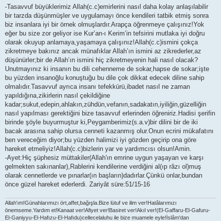
s
-Tasavvuf büyüklerimiz Allah(c.c)emirlerini nasıl daha kolay anlaşılabilir
t
bir tarzda düşünmüşler ve uygulamayı önce kendileri tatbik etmiş sonra
biz insanlara iyi bir örnek olmuşlardır.Arapça öğrenmeye çalışınız!Yok
eğer bu size zor geliyor ise Kur’an-ı Kerim’in tefsirini mutlaka iyi doğru
olarak okuyup anlamaya,yaşamaya çalışınız!Allah(c.c)ismini çokça
zikretmeye bakınız ancak münafıklar Allah’ın ismini az zikrederler,az
düşünürler;bir de Allah’ın ismini hiç zikretmeyenin hali nasıl olacak?
Unutmayınız ki insanın bu dili cehenneme de sokar,hapse de sokar;işte
bu yüzden insanoğlu konuştuğu bu dile çok dikkat edecek diline sahip
olmalıdır.Tasavvuf ayrıca insanı tefekkürü,ibadet nasıl ne zaman
yapıldığına,zikirlerin nasıl çekildiğine
kadar;sukut,edepin,ahlakın,zühdün,vefanın,sadakatın,iyiliğin,güzelliğin
nasıl yapılması gerektiğini bize tasavvuf erlerinden öğreniriz.Hadisi şerifin
birinde şöyle buyurmuştur ki,Peygamberimiz(s.a.v)bir dilini bir de iki
bacak arasına sahip olursa cenneti kazanmış olur.Onun ecrini mükafatını
ben vereceğim diyor;bu yüzden halimizi iyi gözden geçirip ona göre
hareket etmeliyiz!Allah(c.c)bizlerin yar ve yardımcısı olsun!Amin.
-Ayet:Hiç şüphesiz müttakiler(Allah'ın emrine uygun yaşayan ve karşı
gelmekten sakınanlar),Rablerini kendilerine verdiğini al(ıp râzı ol)muş
olarak cennetlerde ve pınarlar(ın başların)dadırlar.Çünkü onlar,bundan
önce güzel hareket ederlerdi. Zariyât süre:51/15-16
Allah'ım!Günahlarımızı ört,affet,bağışla.Bize lütuf ve ilim ver!Hatâlarımızı
önemseme.Yardım et!Kanaat ver!Afiyet ver!Basiret ver!Akıl ver!(El-Gaffaru-El-Gafuru-
El-Ganiyyu-El-Hafızu-El-Hafıdu)cellecelaluhu ile bize muamele eyle!İslâm'dan