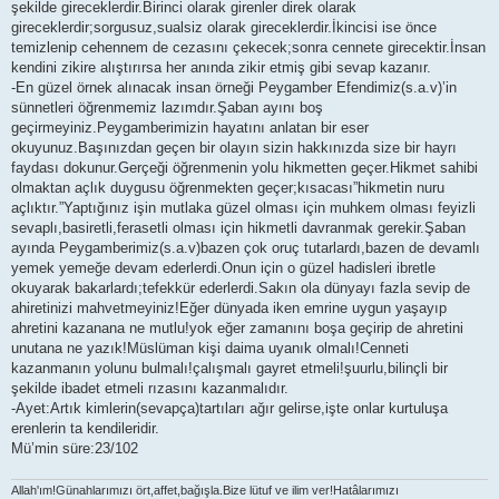
şekilde gireceklerdir.Birinci olarak girenler direk olarak
gireceklerdir;sorgusuz,sualsiz olarak gireceklerdir.İkincisi ise önce
temizlenip cehennem de cezasını çekecek;sonra cennete girecektir.İnsan
kendini zikire alıştırırsa her anında zikir etmiş gibi sevap kazanır.
-En güzel örnek alınacak insan örneği Peygamber Efendimiz(s.a.v)’in
sünnetleri öğrenmemiz lazımdır.Şaban ayını boş
geçirmeyiniz.Peygamberimizin hayatını anlatan bir eser
okuyunuz.Başınızdan geçen bir olayın sizin hakkınızda size bir hayrı
faydası dokunur.Gerçeği öğrenmenin yolu hikmetten geçer.Hikmet sahibi
olmaktan açlık duygusu öğrenmekten geçer;kısacası”hikmetin nuru
açlıktır.”Yaptığınız işin mutlaka güzel olması için muhkem olması feyizli
sevaplı,basiretli,ferasetli olması için hikmetli davranmak gerekir.Şaban
ayında Peygamberimiz(s.a.v)bazen çok oruç tutarlardı,bazen de devamlı
yemek yemeğe devam ederlerdi.Onun için o güzel hadisleri ibretle
okuyarak bakarlardı;tefekkür ederlerdi.Sakın ola dünyayı fazla sevip de
ahiretinizi mahvetmeyiniz!Eğer dünyada iken emrine uygun yaşayıp
ahretini kazanana ne mutlu!yok eğer zamanını boşa geçirip de ahretini
unutana ne yazık!Müslüman kişi daima uyanık olmalı!Cenneti
kazanmanın yolunu bulmalı!çalışmalı gayret etmeli!şuurlu,bilinçli bir
şekilde ibadet etmeli rızasını kazanmalıdır.
-Ayet:Artık kimlerin(sevapça)tartıları ağır gelirse,işte onlar kurtuluşa
erenlerin ta kendileridir.
Mü’min süre:23/102
Allah'ım!Günahlarımızı ört,affet,bağışla.Bize lütuf ve ilim ver!Hatâlarımızı