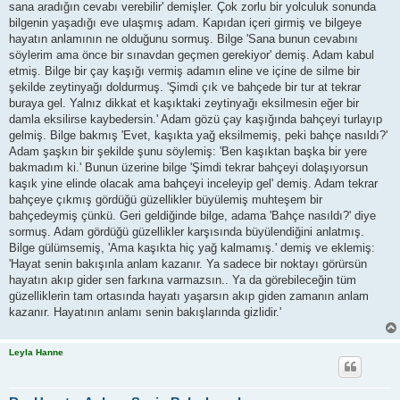
sana aradığın cevabı verebilir' demişler. Çok zorlu bir yolculuk sonunda
bilgenin yaşadığı eve ulaşmış adam. Kapıdan içeri girmiş ve bilgeye
hayatın anlamının ne olduğunu sormuş. Bilge 'Sana bunun cevabını
söylerim ama önce bir sınavdan geçmen gerekiyor' demiş. Adam kabul
etmiş. Bilge bir çay kaşığı vermiş adamın eline ve içine de silme bir
şekilde zeytinyağı doldurmuş. 'Şimdi çık ve bahçede bir tur at tekrar
buraya gel. Yalnız dikkat et kaşıktaki zeytinyağı eksilmesin eğer bir
damla eksilirse kaybedersin.' Adam gözü çay kaşığında bahçeyi turlayıp
gelmiş. Bilge bakmış 'Evet, kaşıkta yağ eksilmemiş, peki bahçe nasıldı?'
Adam şaşkın bir şekilde şunu söylemiş: 'Ben kaşıktan başka bir yere
bakmadım ki.' Bunun üzerine bilge 'Şimdi tekrar bahçeyi dolaşıyorsun
kaşık yine elinde olacak ama bahçeyi inceleyip gel' demiş. Adam tekrar
bahçeye çıkmış gördüğü güzellikler büyülemiş muhteşem bir
bahçedeymiş çünkü. Geri geldiğinde bilge, adama 'Bahçe nasıldı?' diye
sormuş. Adam gördüğü güzellikler karşısında büyülendiğini anlatmış.
Bilge gülümsemiş, 'Ama kaşıkta hiç yağ kalmamış.' demiş ve eklemiş:
'Hayat senin bakışınla anlam kazanır. Ya sadece bir noktayı görürsün
hayatın akıp gider sen farkına varmazsın.. Ya da görebileceğin tüm
güzelliklerin tam ortasında hayatı yaşarsın akıp giden zamanın anlam
kazanır. Hayatının anlamı senin bakışlarında gizlidir.'
Leyla Hanne