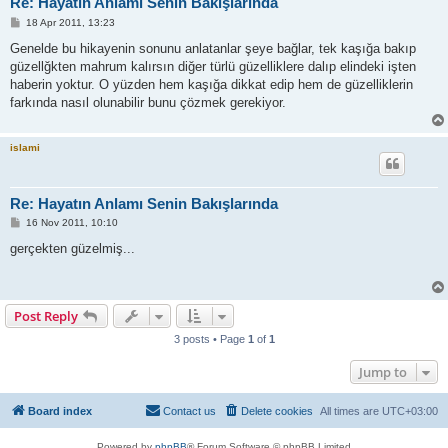
Re: Hayatın Anlamı Senin Bakışlarında
P
18 Apr 2011, 13:23
o
s
Genelde bu hikayenin sonunu anlatanlar şeye bağlar, tek kaşığa bakıp
t
güzellğkten mahrum kalırsın diğer türlü güzelliklere dalıp elindeki işten
haberin yoktur. O yüzden hem kaşığa dikkat edip hem de güzelliklerin
farkında nasıl olunabilir bunu çözmek gerekiyor.
islami
Re: Hayatın Anlamı Senin Bakışlarında
P
16 Nov 2011, 10:10
o
s
gerçekten güzelmiş...
t
Post Reply
3 posts • Page
1
of
1
Jump to
Board index
Contact us
Delete cookies
All times are
UTC+03:00
Powered by
phpBB
® Forum Software © phpBB Limited