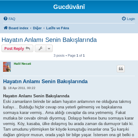
Gucdüvânî
FAQ
Login
Board index
Diğer
Latîfe ve Fıkra
Hayatın Anlamı Senin Bakışlarında
Post Reply
3 posts • Page
1
of
1
Halil Necati
Hayatın Anlamı Senin Bakışlarında
P
18 Apr 2011, 00:22
o
s
Hayatın Anlamı Senin Bakışlarında
t
Eski zamanların birinde bir adam hayatın anlamının ne olduğuna takmış
kafayı... Bulduğu hiçbir cevap ona yeterli gelmemiş ve başkalarına
sormaya karar vermiş.. Ama aldığı cevaplar da ona yetmemiş. Fakat
mutlaka bir cevabı olmalı diyormuş. Dolaşıp herkese bunu sormaya karar
vermiş. Köy, kasaba, ülke dolaşmış bu arada zaman da durmuyor tabi ki.
Tam umudunu yitirmişken bir köyde konuştuğu insanlar ona 'Şu karşıki
dağları görüyor musun, orada yaşlı bir bilge yaşar. İstersen ona git belki o