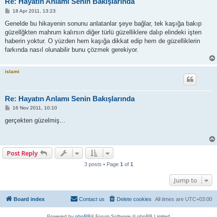
Re: Hayatın Anlamı Senin Bakışlarında
P
18 Apr 2011, 13:23
o
s
Genelde bu hikayenin sonunu anlatanlar şeye bağlar, tek kaşığa bakıp
t
güzellğkten mahrum kalırsın diğer türlü güzelliklere dalıp elindeki işten
haberin yoktur. O yüzden hem kaşığa dikkat edip hem de güzelliklerin
farkında nasıl olunabilir bunu çözmek gerekiyor.
islami
Re: Hayatın Anlamı Senin Bakışlarında
P
16 Nov 2011, 10:10
o
s
gerçekten güzelmiş...
t
Post Reply
3 posts • Page
1
of
1
Jump to
Board index
Contact us
Delete cookies
All times are
UTC+03:00
Powered by
phpBB
® Forum Software © phpBB Limited