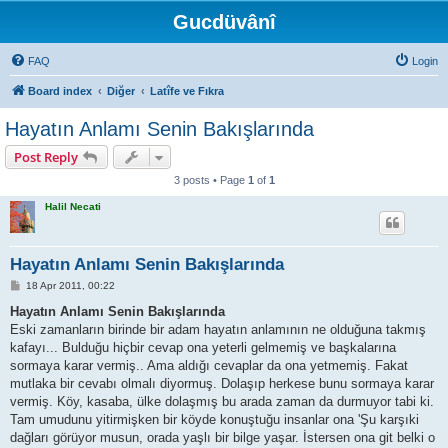
Gucdüvânî
FAQ
Login
Board index
Diğer
Latîfe ve Fıkra
Hayatın Anlamı Senin Bakışlarında
Post Reply
3 posts • Page
1
of
1
Halil Necati
Hayatın Anlamı Senin Bakışlarında
P
18 Apr 2011, 00:22
o
s
Hayatın Anlamı Senin Bakışlarında
t
Eski zamanların birinde bir adam hayatın anlamının ne olduğuna takmış
kafayı... Bulduğu hiçbir cevap ona yeterli gelmemiş ve başkalarına
sormaya karar vermiş.. Ama aldığı cevaplar da ona yetmemiş. Fakat
mutlaka bir cevabı olmalı diyormuş. Dolaşıp herkese bunu sormaya karar
vermiş. Köy, kasaba, ülke dolaşmış bu arada zaman da durmuyor tabi ki.
Tam umudunu yitirmişken bir köyde konuştuğu insanlar ona 'Şu karşıki
dağları görüyor musun, orada yaşlı bir bilge yaşar. İstersen ona git belki o