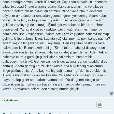
sana aradığın cevabı verebilir' demişler. Çok zorlu bir yolculuk sonunda
bilgenin yaşadığı eve ulaşmış adam. Kapıdan içeri girmiş ve bilgeye
hayatın anlamının ne olduğunu sormuş. Bilge 'Sana bunun cevabını
söylerim ama önce bir sınavdan geçmen gerekiyor' demiş. Adam kabul
etmiş. Bilge bir çay kaşığı vermiş adamın eline ve içine de silme bir
şekilde zeytinyağı doldurmuş. 'Şimdi çık ve bahçede bir tur at tekrar
buraya gel. Yalnız dikkat et kaşıktaki zeytinyağı eksilmesin eğer bir
damla eksilirse kaybedersin.' Adam gözü çay kaşığında bahçeyi turlayıp
gelmiş. Bilge bakmış 'Evet, kaşıkta yağ eksilmemiş, peki bahçe nasıldı?'
Adam şaşkın bir şekilde şunu söylemiş: 'Ben kaşıktan başka bir yere
bakmadım ki.' Bunun üzerine bilge 'Şimdi tekrar bahçeyi dolaşıyorsun
kaşık yine elinde olacak ama bahçeyi inceleyip gel' demiş. Adam tekrar
bahçeye çıkmış gördüğü güzellikler büyülemiş muhteşem bir
bahçedeymiş çünkü. Geri geldiğinde bilge, adama 'Bahçe nasıldı?' diye
sormuş. Adam gördüğü güzellikler karşısında büyülendiğini anlatmış.
Bilge gülümsemiş, 'Ama kaşıkta hiç yağ kalmamış.' demiş ve eklemiş:
'Hayat senin bakışınla anlam kazanır. Ya sadece bir noktayı görürsün
hayatın akıp gider sen farkına varmazsın.. Ya da görebileceğin tüm
güzelliklerin tam ortasında hayatı yaşarsın akıp giden zamanın anlam
kazanır. Hayatının anlamı senin bakışlarında gizlidir.'
Leyla Hanne