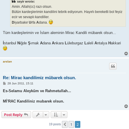
seyir wrote:
Amin. Allah(cc) razı olsun.
Bütün kardeşlerimin kandilini tebrik ediyorum. Hayırlı bereketli bol feyiz
ecir ve sevaplı kandiller.
D
iyarbakır
U
rfa
A
dana.
Tüm kardeşlerimin ve İslam aleminin Mirac Kandili mübarek olsun...
İ
stanbul
N
iğde
Ş
ırnak
A
dana
A
nkara
L
üleburgaz
L
aleli
A
ntalya
H
akkari
arslan
Re: Mirac kandilimiz mübarek olsun.
P
28 Jun 2011, 15:11
o
s
Es-Selamu Aleyküm ve Rahmetullah...
t
Mİ'RAC Kandiliniz mubarek olsun.
Post Reply
1
2
Previous
19 posts