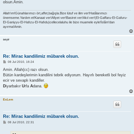
olsun.Amin.
Allah'ım!Günahlarımızı ört,affet,bağışla.Bize lütuf ve ilim ver!Hatâlarımızı
önemseme.Yardım et!Kanaat ver!Afiyet ver!Basiret ver!Akıl ver!(El-Gaffaru-El-Gafuru-
El-Ganiyyu-El-Hafızu-El-Hafıdu)cellecelaluhu ile bize muamele eyle!İslâm'dan
ayırma!Amin.
seyir
Re: Mirac kandilimiz mübarek olsun.
P
08 Jul 2010, 16:24
o
s
Amin. Allah(cc) razı olsun.
t
Bütün kardeşlerimin kandilini tebrik ediyorum. Hayırlı bereketli bol feyiz
ecir ve sevaplı kandiller.
D
iyarbakır
U
rfa
A
dana.
EsLem
Re: Mirac kandilimiz mübarek olsun.
P
08 Jul 2010, 22:31
o
s
t