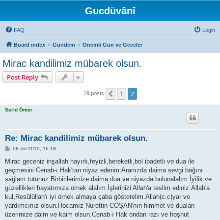
Gucdüvânî
FAQ
Login
Board index
Gündem
Önemli Gün ve Geceler
Mirac kandilimiz mübarek olsun.
Post Reply
1
2
Previous
19 posts
Serid Ömer
Re: Mirac kandilimiz mübarek olsun.
P
08 Jul 2010, 16:18
o
s
Mirac geceniz inşallah hayırlı,feyizli,bereketli,bol ibadetli ve dua ile
t
geçmesini Cenab-ı Hak'tan niyaz ederim.Aranızda daima sevgi bağını
sağlam tutunuz.Birbirilerimize daima dua ve niyazda bulunalalım.İyilik ve
güzellikleri hayatımıza örnek alalım.İşlerinizi Allah'a teslim ediniz.Allah'a
kul,Resûlüllah'ı iyi örnek almaya çaba gösterelim.Allah(c.c)yar ve
yardımcınız olsun.Hocamız Nurettin COŞAN'nın himmet ve duaları
üzerimize daim ve kaim olsun.Cenab-ı Hak ondan razı ve hoşnut