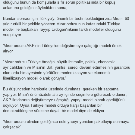
olduğunu bunun da komşularla sıfır sorun politikasında bir kopuş
anlamına geldiğini söyledikten sonra,
Bundan sonrası için Türkiye'yi önemli bir testin beklediğini zira Mısır'ı 60
yıldır etkili bir şekilde yöneten Mısır ordusunun kafasındaki Türkiye
modeli ile başbakan Tayyip Erdoğan'ınkinin farklı modeller olduğunu
vurguluyor.
'Mısır ordusu AKP'nin Türkiye'de değiştirmeye çalıştığı modeli örnek
alıyor'
"Mısır ordusu Türkiye örneğini büyük ihtimalle, politik, ekonomik
ayrıcalıkların ve Mısır'ın Batı yanlısı süreci devam ettirmesinin garantörü
olan ordu himayesinde yürütülen modernizasyon ve ekonomik
liberilizasyon modeli olarak görüyor."
Bu düşünceden hareketle üzerinde durulması gereken bir saptama
yapıyor. Mısır'ı önümüzdeki altı ay içinde seçimlere götürecek ordunun,
AKP iktidarının değiştirmeye uğraştığı yapıyı model olarak gördüğünü
söylüyor. Oysa Türkiye modeli orduya karşı başarılan bir
demokratikleşme sürecine dayalı bir model diye de ekliyor.
'Mısır ordusu elinden geldiğince eski yapıyı yeniden paketleyip sunmaya
çalışacak'