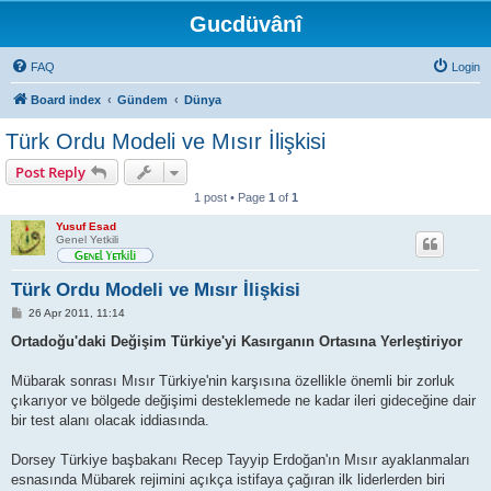
Gucdüvânî
FAQ
Login
Board index
Gündem
Dünya
Türk Ordu Modeli ve Mısır İlişkisi
Post Reply
1 post • Page
1
of
1
Yusuf Esad
Genel Yetkili
Türk Ordu Modeli ve Mısır İlişkisi
P
26 Apr 2011, 11:14
o
s
Ortadoğu'daki Değişim Türkiye'yi Kasırganın Ortasına Yerleştiriyor
t
Mübarak sonrası Mısır Türkiye'nin karşısına özellikle önemli bir zorluk
çıkarıyor ve bölgede değişimi desteklemede ne kadar ileri gideceğine dair
bir test alanı olacak iddiasında.
Dorsey Türkiye başbakanı Recep Tayyip Erdoğan'ın Mısır ayaklanmaları
esnasında Mübarek rejimini açıkça istifaya çağıran ilk liderlerden biri