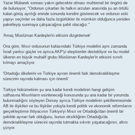
Yazar Mübarek sonrası yakın gelecekte olması muhtemel bir öngörü de
de bulunuyor; "Ordunun çıkarları ile halkın arzuları arasında şu an örtülü
kalan görüş ayrılığı eninde sonunda kendini gösterecek ve ordunun eski
yapıyı seçimler ve daha fazla özgürlükler ile mümkün olduğunca yeniden
paketleyip sunmaya çalışacağına şahit olacağız."
'Amaç Müslüman Kardeşler'in etkisini dizginlemek'
Ona göre, Mısır ordusunun kafasındaki Türkiye modelini aynı zamanda
İsrail yanlısı güçler ve ayrıca AKP'yi eleştirenler destekliyor ve bu model
ülkenin en büyük muhalif grubu Müslüman Kardeşler'in etkisini sınırlı
kılmayı amaçlıyor.
'Ortadoğu ülkelerini ve Türkiye ayıran önemli fark demokratikleşme
sürecinin rayında kalması için önemli'
Türkiye hükümetinin şu ana kadar kendi modelinin hangi gelişim
safhasına Mısırlıların esinleneceği konusunda şu ana kadar bir yorumda
bulunmadığını söyleyen Dorsey ayrıca Türkiye modelinin şekillenmesinde
AB ile ilişkileri ve bu ilişkiler yoluyla kendi politik ve ekonomik reformlarını
gerçekleştirme ihtiyacının Türkiye'yi Mısır ve Ortadoğu'dan önemli bir
şekilde ayıran fark olduğunu, bunun eksikliğinin Ortadoğu'da
demokratikleşme sürecini rayında tutmakta sıkıntı yaşatacağının, altını
çiziyor.