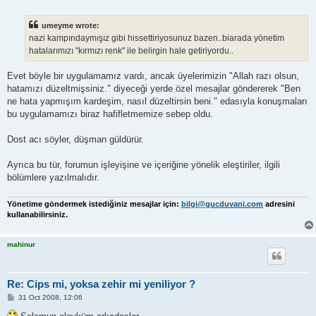
umeyme wrote:
nazi kampındaymışız gibi hissettiriyosunuz bazen..biarada yönetim
hatalarımızı "kırmızı renk" ile belirgin hale getiriyordu..
Evet böyle bir uygulamamız vardı, ancak üyelerimizin "Allah razı olsun,
hatamızı düzeltmişsiniz." diyeceği yerde özel mesajlar göndererek "Ben
ne hata yapmışım kardeşim, nasıl düzeltirsin beni." edasıyla konuşmaları
bu uygulamamızı biraz hafifletmemize sebep oldu.
Dost acı söyler, düşman güldürür.
Ayrıca bu tür, forumun işleyişine ve içeriğine yönelik eleştiriler, ilgili
bölümlere yazılmalıdır.
Yönetime göndermek istediğiniz mesajlar için:
bilgi@gucduvani.com
adresini
kullanabilirsiniz.
mahinur
Re: Cips mi, yoksa zehir mi yeniliyor ?
P
31 Oct 2008, 12:06
o
s