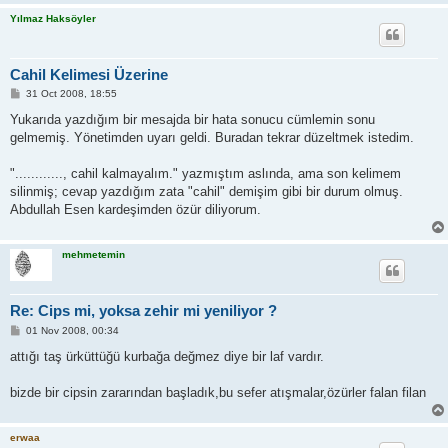
Yılmaz Haksöyler
Cahil Kelimesi Üzerine
P
31 Oct 2008, 18:55
o
s
Yukarıda yazdığım bir mesajda bir hata sonucu cümlemin sonu
t
gelmemiş. Yönetimden uyarı geldi. Buradan tekrar düzeltmek istedim.
"............, cahil kalmayalım." yazmıştım aslında, ama son kelimem
silinmiş; cevap yazdığım zata "cahil" demişim gibi bir durum olmuş.
Abdullah Esen kardeşimden özür diliyorum.
mehmetemin
Re: Cips mi, yoksa zehir mi yeniliyor ?
P
01 Nov 2008, 00:34
o
s
attığı taş ürküttüğü kurbağa değmez diye bir laf vardır.
t
bizde bir cipsin zararından başladık,bu sefer atışmalar,özürler falan filan
erwaa