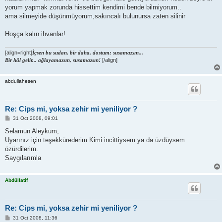
yorum yapmak zorunda hissettim kendimi bende bilmiyorum..
ama silmeyide düşünmüyorum,sakıncalı bulunursa zaten silinir
Hoşça kalın ihvanlar!
[align=right]
İçsen bu sudan, bir daha, dostum; susamazsın...
Bir hâl gelir... ağlayamazsın, susamazsın!
[/align]
abdullahesen
Re: Cips mi, yoksa zehir mi yeniliyor ?
P
31 Oct 2008, 09:01
o
s
Selamun Aleykum,
t
Uyarınız için teşekkürederim.Kimi incittiysem ya da üzdüysem
özürdilerim.
Saygılarımla
Abdüllatif
Re: Cips mi, yoksa zehir mi yeniliyor ?
P
31 Oct 2008, 11:36