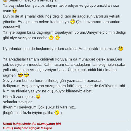
Selamun aleyküm arkadaşlar.
t
Ya başından beri şu cips olayını takib ediyor ve gülüyorum.Allah razı
osun
Dün bi de atışmalar oldu hoş değildi tabi de sağolsun varolsun yetişiti
yönetim.Ey cips sen nelere kadirsin ya
Çekil ihvanımın arasından
yeteeerrr!!
Ya işte bugün biraz dağınığım toparlayamıyorum.Umeyme cicimin dediği
gibi niye yazıyorum acaba
Uyarılardan ben de hoşlanmıyordum aslında.Ama alıştık birbirmize.
Ya arkadaşlar tamam ciddiyeti koruyalım da muhabbet gerek ama.Ben
çok seviyorum mesela. Katılmasam da arkadaşların latifeleşmeleri,şaka
yollu atışmaları vs neşe veriyor bana. Üstelik çok ciddi biri olmama
rağmen.
Seviyorum ben bu forumu.Birkaç gün yazmasam açmasam
özlüyorum.Hoş olmayan yazışmalara kötü eleştirilere de üzülüyoruz tabi..
Kim ne niyetle yazıyor ne düşünüyor bilemeyiz elbet.
Hüsn-ü zann gerek
selamlar sevgiler..
İhvanımı seviyorum.Çok şükür ki varsınız..
(bugün bira fazla iyiyim galiba
)
Kendi bahçesinde dal olamayanın biri
Girmiş bahçeme ağaçlık taslıyor
.