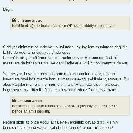
Değil.
umeyme wrote:
belkide eksiğimiz budur olamaz mı?Devamlı ciddiyet bekleniyor
Ciddiyet dinimizin özünde var. Müslüman, lay lay lom müslüman değildir.
Latife de eder ama ciddiyet içinde eder.
Forum'da bir çok bölümde latifeleşmeler oluyor. Bu konuda, üstteki
mesajlara da bakabilirsiniz. Ve dahi Latifelerle ilgili bir bölümümüz de var.
Yeri geliyor, bayanlar arasında samimi konuşmalar oluyor; onların
bayanlara özel bölümlerde konuşulması gerektiği şeklinde uyarıyoruz. Bu
abes karşılanmamalı, memnun olunmalı. "Allah razı olsun, biz dozu
kaçırmışız, bizi düzeltttiğiniz için teşekkür ederiz." demeniz lazım.
umeyme wrote:
her konuda mutlaka ufakta olsa bi tatsızlık yaşanıyor,nedeni nedir
bende anlamış değilim.
Nedeni sizin az önce Abdüllatif Bey'e verdiğiniz cevap gibi; "kişinin
kendisine verilen cevapları kabul edememesi" olabilir mi acaba?