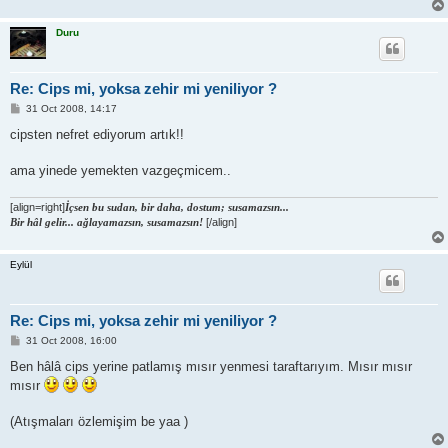
Duru
Re: Cips mi, yoksa zehir mi yeniliyor ?
P
31 Oct 2008, 14:17
o
s
cipsten nefret ediyorum artık!!
t
ama yinede yemekten vazgeçmicem..
[align=right]
İçsen bu sudan, bir daha, dostum; susamazsın...
Bir hâl gelir... ağlayamazsın, susamazsın!
[/align]
Eylül
Re: Cips mi, yoksa zehir mi yeniliyor ?
P
31 Oct 2008, 16:00
o
s
Ben hâlâ cips yerine patlamış mısır yenmesi taraftarıyım. Mısır mısır
t
mısır
(Atışmaları özlemişim be yaa )