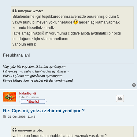
o
s
t
umeyme wrote:
Bilgilendirme için teşekkürederim,sayenizde öğürenmiş oldum (:
yaww bunu bilmeyen yoktur heralde
neden açıklama yapmak
zorunda hissetiniz kendizi
latife amaçlı yazdığım yorumumu ciddiye alıpta aydınlatıcı bir bilgi
sunduğunuz için size minnettarım
var olun emi (:
Fesubhanallah!
Vay, yüz bin vay kim dildardan ayrılmışam
Fitne–çeşm ü sahir u hunhardan ayrılmışam
Bülbül-i şûride em gülzârdan ayrılmışam
Kimse bilmez kim ne nisbet yârdan ayrılmışam!
Nakşibendî
Site Yöneticisi
Re: Cips mi, yoksa zehir mi yeniliyor ?
P
31 Oct 2008, 11:43
o
s
t
umeyme wrote:
ya bide bu forumda muhabbet amaçlı yazmak yasak mı ?