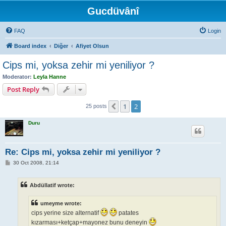
Gucdüvânî
FAQ
Login
Board index
Diğer
Afiyet Olsun
Cips mi, yoksa zehir mi yeniliyor ?
Moderator:
Leyla Hanne
Post Reply
1
2
Previous
25 posts
Duru
Re: Cips mi, yoksa zehir mi yeniliyor ?
P
30 Oct 2008, 21:14
o
s
t
Abdüllatif wrote:
umeyme wrote:
cips yerine size alternatif
patates
kızarması+ketçap+mayonez bunu deneyin