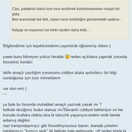
Cips, patatesin daha ince ince kezilerek kızartılmasından oluşan bir
gıda..
İkisi arasındaki tek fark, cipsin nasıl üretildiğini görmemektir sadece...
Ketçap ve mayonez ise belki cipsten daha kötü...
Bilgilendirme için teşekkürederim,sayenizde öğürenmiş oldum (:
yaww bunu bilmeyen yoktur heralde
neden açıklama yapmak zorunda
hissetiniz kendizi
latife amaçlı yazdığım yorumumu ciddiye alıpta aydınlatıcı bir bilgi
sunduğunuz için size minnettarım
var olun emi (:
---
ya bide bu forumda muhabbet amaçlı yazmak yasak mı ?
belkide eksiğimiz budur olamaz mı?Devamlı ciddiyet bekleniyor ve her
konuda mutlaka ufakta olsa bi tatsızlık yaşanıyor,nedeni nedir bende
anlamış değilim.
nazi kampındaymışız gibi hissettiriyosunuz bazen..biarada yönetim
hatalarımızı "kırmızı renk" ile belirgin hale getiriyordu..uff neden böyle bi