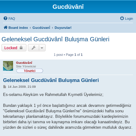
Gucdüvânî
FAQ
Login
Board index
Gucdüvanî
Duyurular!
Geleneksel Gucdüvânî Buluşma Günleri
Locked
1 post • Page
1
of
1
Gucdüvânî
Site Yöneticisi
Geleneksel Gucdüvânî Buluşma Günleri
P
14 Jun 2009, 21:09
o
s
Es-selamu Aleyküm ve Rahmetullah Kıymetli Üyelerimiz;
t
Bundan yaklaşık 1 yıl önce başlattığımız ancak devamını getirmediğimiz
"Geleneksel Gucdüvânî Buluşma Günleri'ne" önümüzdeki hafta sonu
tekrarlamayı planlamaktayız. Böylelikle forumumuzdaki kardeşlerimizin
birbirleri daha iyi tanıma ve kaynaşma imkanı olacağı kanaatindeyiz. Bu
yüzden de sizleri o süreç dahilinde aramızda görmekten mutluluk duyarız.