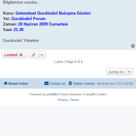
Bilgilerinize sunulur...
Konu:
Geleneksel Gucdüvânî Buluşma Günleri
Yer:
Gucdüvânî Forum
Zaman:
20 Haziran 2009 Cumartesi
Saat:
21.30
Gucdüvânî Yönetimi
Locked
1 post • Page
1
of
1
Jump to
Board index
Contact us
Delete cookies
All times are
UTC+03:00
Powered by
phpBB
® Forum Software © phpBB Limited
Privacy
|
Terms