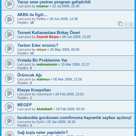
Yazıyı sese çeviren program geliştirildi
Last post by
nisanur
«
22 Jul 2009, 22:39
AKRA ile İlgili...
Last post by
Refika
«
28 Jun 2009, 12:38
Replies:
18
1
2
Torrent Kullananlara Birkaç Öneri
Last post by
Zeyneb Büşra
«
08 Jun 2009, 13:29
Yardım Eder misiniz?
Last post by
mhysr
«
20 May 2009, 00:08
Replies:
10
Vistada Bir Problemim Var
Last post by
mehmetemin
«
15 Mar 2009, 21:27
Replies:
6
Örümcek Ağı
Last post by
mahinur
«
05 Mar 2009, 12:26
Replies:
2
Klavye Kısayolları
Last post by
maneviyat
«
26 Feb 2009, 12:52
Replies:
1
MEGEP
Last post by
Abdüllatif
«
18 Feb 2009, 00:18
facebookta gucduvani.com/foruma hayranlık sayfası açılmış!
Last post by
Eylül
«
25 Jan 2009, 18:15
Replies:
2
Sağ tuşla neler yapılabilir?