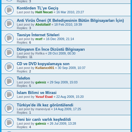
Replies:
3
Kontörden TL’ye Geçiş
Last post by
Halil Necati
«
16 Mar 2010, 23:27
Anti Virüs Öneri (X Belediyesinin Bütün Bilgisayarları İçin)
Last post by
Abdüllatif
«
18 Feb 2010, 19:39
Replies:
3
Tavsiye İnternet Siteleri
Last post by
mstf
«
16 Dec 2009, 21:14
Replies:
6
Dünyanın En İnce Dizüstü Bilgisayarı
Last post by
Refika
«
28 Oct 2009, 00:30
Replies:
11
CD ve DVD kopyalamaya son
Last post by
Kullanıcı001
«
30 Sep 2009, 10:37
Replies:
2
Telefon
Last post by
galesiz
«
29 Sep 2009, 15:03
Replies:
5
İslam Bilimi ve Mirasi
Last post by
Yusuf Esad
«
22 Aug 2009, 15:20
Türkiye'de ilk kez görüntülendi
Last post by
maneviyat
«
14 Aug 2009, 17:25
Replies:
1
Yeni bir canlı varlık keşfedildi
Last post by
galesiz
«
26 Jul 2009, 13:28
Replies:
4