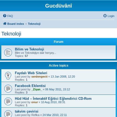
Gucdüvânî
FAQ
Login
Board index
Teknoloji
Teknoloji
Forum
Bilim ve Teknoloji
Blim ve Teknolojiye dair herşey...
Topics:
57
Active topics
Faydalı Web Siteleri
Last post by
serdengecti
«
13 Jan 2008, 12:20
Replies:
1
Facebook Eklentisi
Last post by
_Zişan_
«
06 May 2011, 15:12
Replies:
3
Hüd Hüd – İnteraktif Eğitici Eğlendirici CD-Rom
Last post by
onur
«
10 Aug 2010, 09:31
Replies:
1
takvim çevirisi
Last post by
Refika
«
24 Mar 2010, 22:11