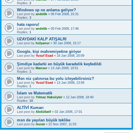
Replies:
2
Windows xp ne anlama geliyor?
Last post by
andelib
«
06 Feb 2008, 15:31
Replies:
3
hata raporu!
Last post by
andelib
«
05 Feb 2008, 17:46
Replies:
1
UZAYDAKİ KALP ATIŞALRI
Last post by
hülyanur
«
30 Jan 2008, 15:17
Google, kişi mahremiyetine giriyor
Last post by
Yusuf Esad
«
16 Jan 2008, 20:09
Şimdiye kadarki en büyük karadelik keşfedildi
Last post by
Mansur
«
13 Jan 2008, 19:51
Replies:
1
Msn niz çalınırsa bu yolu izleyebilirsiniz?
Last post by
Yusuf Esad
«
13 Jan 2008, 13:58
Replies:
1
İslam ve Matematik
Last post by
Yılmaz Haksöyler
«
12 Jan 2008, 18:40
Replies:
10
ALTİVİ Kumarı
Last post by
Abdüllatif
«
02 Jan 2008, 17:01
msn de yayılan büyük teklike
Last post by
murat
«
21 Nov 2007, 11:53