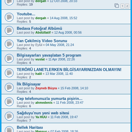
Last post by
dergah
«
12 Oct 2008, 20:33
Replies:
19
1
2
Youtube...
Last post by
dergah
«
14 Aug 2008, 15:52
Replies:
5
Bedava Fotoğraf Albümü
Last post by
Abdüllatif
«
12 Aug 2008, 00:56
Yan Çekilmiş Video Sorunu
Last post by
Eylül
«
04 May 2008, 21:24
Replies:
4
Bilgisayarları yavaşlatan 5 program
Last post by
vuslat
«
11 Apr 2008, 22:26
Replies:
4
TERÖRÜ LANETLERKEN BİLGİSAYARINIZDAN OLMAYIN!
Last post by
halil
«
13 Mar 2008, 11:40
Replies:
2
İlk Bilgisayar
Last post by
Zeyneb Büşra
«
15 Feb 2008, 14:10
Replies:
4
Cep telefonunuzla yumurta pişirin...
Last post by
ahmedenis
«
11 Feb 2008, 23:47
Replies:
6
Sağduyu'nun yeni web sitesi
Last post by
Ya HUU
«
11 Feb 2008, 19:47
Replies:
7
Bellek Haritası
Last post by
Mansur
«
07 Feb 2008, 18:26