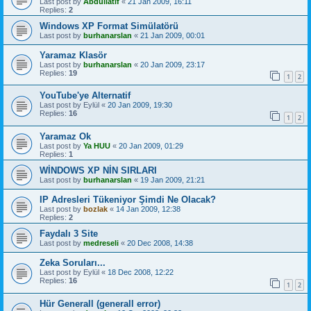
Last post by
Abdüllatif
«
21 Jan 2009, 16:11
Replies:
2
Windows XP Format Simülatörü
Last post by
burhanarslan
«
21 Jan 2009, 00:01
Yaramaz Klasör
Last post by
burhanarslan
«
20 Jan 2009, 23:17
Replies:
19
1
2
YouTube'ye Alternatif
Last post by
Eylül
«
20 Jan 2009, 19:30
Replies:
16
1
2
Yaramaz Ok
Last post by
Ya HUU
«
20 Jan 2009, 01:29
Replies:
1
WİNDOWS XP NİN SIRLARI
Last post by
burhanarslan
«
19 Jan 2009, 21:21
IP Adresleri Tükeniyor Şimdi Ne Olacak?
Last post by
bozlak
«
14 Jan 2009, 12:38
Replies:
2
Faydalı 3 Site
Last post by
medreseli
«
20 Dec 2008, 14:38
Zeka Soruları...
Last post by
Eylül
«
18 Dec 2008, 12:22
Replies:
16
1
2
Hür Generall (generall error)