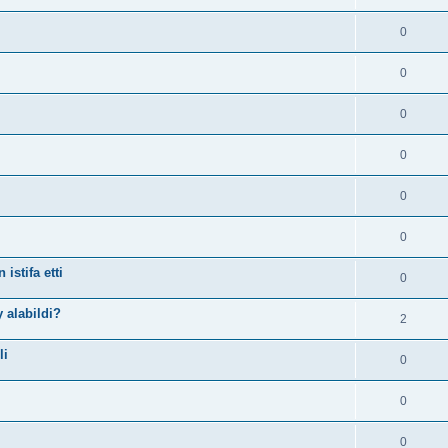
0
0
0
0
0
0
istifa etti
0
 alabildi?
2
li
0
0
0