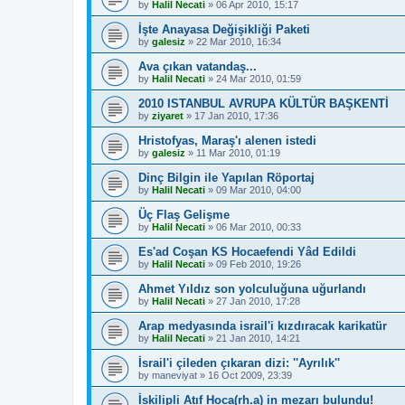
by
Halil Necati
»
06 Apr 2010, 15:17
İşte Anayasa Değişikliği Paketi
by
galesiz
»
22 Mar 2010, 16:34
Ava çıkan vatandaş...
by
Halil Necati
»
24 Mar 2010, 01:59
2010 ISTANBUL AVRUPA KÜLTÜR BAŞKENTİ
by
ziyaret
»
17 Jan 2010, 17:36
Hristofyas, Maraş'ı alenen istedi
by
galesiz
»
11 Mar 2010, 01:19
Dinç Bilgin ile Yapılan Röportaj
by
Halil Necati
»
09 Mar 2010, 04:00
Üç Flaş Gelişme
by
Halil Necati
»
06 Mar 2010, 00:33
Es'ad Coşan KS Hocaefendi Yâd Edildi
by
Halil Necati
»
09 Feb 2010, 19:26
Ahmet Yıldız son yolculuğuna uğurlandı
by
Halil Necati
»
27 Jan 2010, 17:28
Arap medyasında israil'i kızdıracak karikatür
by
Halil Necati
»
21 Jan 2010, 14:21
İsrail'i çileden çıkaran dizi: ''Ayrılık''
by
maneviyat
»
16 Oct 2009, 23:39
İskilipli Atıf Hoca(rh.a) in mezarı bulundu!