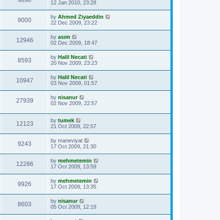
9890
12 Jan 2010, 23:28
by
Ahmed Ziyaeddin
9000
22 Dec 2009, 23:22
by
asım
12946
02 Dec 2009, 18:47
by
Halil Necati
8593
20 Nov 2009, 23:23
by
Halil Necati
10947
03 Nov 2009, 01:57
by
nisanur
27939
02 Nov 2009, 22:57
by
tumek
12123
21 Oct 2009, 22:57
by
maneviyat
9243
17 Oct 2009, 21:30
by
mehmetemin
12286
17 Oct 2009, 13:59
by
mehmetemin
9926
17 Oct 2009, 13:35
by
nisanur
8603
05 Oct 2009, 12:19