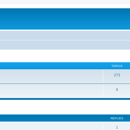
TOPICS
273
6
REPLIES
1