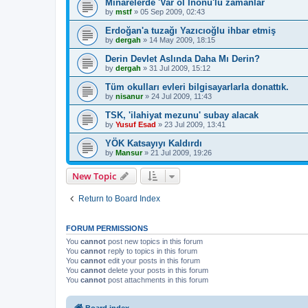
Minarelerde 'Var ol İnönü'lü zamanlar
by
mstf
»
05 Sep 2009, 02:43
Erdoğan'a tuzağı Yazıcıoğlu ihbar etmiş
by
dergah
»
14 May 2009, 18:15
Derin Devlet Aslında Daha Mı Derin?
by
dergah
»
31 Jul 2009, 15:12
Tüm okulları evleri bilgisayarlarla donattık.
by
nisanur
»
24 Jul 2009, 11:43
TSK, 'ilahiyat mezunu' subay alacak
by
Yusuf Esad
»
23 Jul 2009, 13:41
YÖK Katsayıyı Kaldırdı
by
Mansur
»
21 Jul 2009, 19:26
New Topic
Return to Board Index
FORUM PERMISSIONS
You
cannot
post new topics in this forum
You
cannot
reply to topics in this forum
You
cannot
edit your posts in this forum
You
cannot
delete your posts in this forum
You
cannot
post attachments in this forum