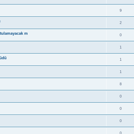
9
ı
2
urtulamayacak m
0
1
rüdü
1
1
8
0
0
0
0