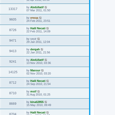
by
Abdüllatif
13317
07 Mar 2011, 01:50
by
erwaa
9605
24 Feb 2011, 23:51
by
Halil Necati
8726
22 Feb 2011, 14:09
by
seyir
9471
29 Jan 2011, 12:04
by
dergah
9413
22 Jan 2011, 21:56
by
Abdüllatif
9241
13 Nov 2010, 03:36
by
Mansur
14125
02 Nov 2010, 03:20
by
Halil Necati
8712
24 Sep 2010, 21:54
by
mstf
8710
31 Aug 2010, 01:25
by
kinali2855
8669
15 May 2010, 09:49
by
Halil Necati
8704