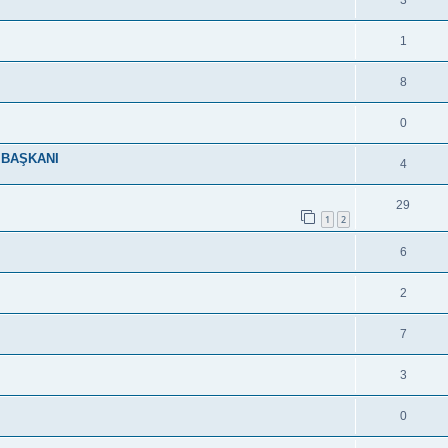
3
1
8
0
E BAŞKANI
4
29
1
2
6
2
7
3
0