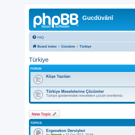
Gucdüvânî
FAQ
Board index
Gündem
Türkiye
Türkiye
FORUM
Köşe Yazıları
Türkiye Meselelerine Çözümler
Türkiye gündemindeki meselelere çözüm önerileriniz.
New Topic
TOPICS
Ergenekon Dervişleri
by
dergah
»
27 Oct 2012, 20:56