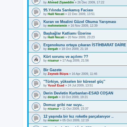
by
Ahmed Ziyaeddin
»
26 Dec 2009, 17:22
95.Yılında Sarıkamış Faciası
by
Halil Necati
»
22 Dec 2009, 13:51
Kuran ve Mealini Güzel Okuma Yarışması
by
mehmetemin
»
16 Nov 2009, 12:39
Başbağlar Katliamı Üzerine
by
Halil Necati
»
20 Nov 2009, 23:23
Ergenokunu ortaya çıkaran İSTİHBARAT DAİR
by
dergah
»
18 Oct 2009, 21:18
Kürt sorunu ve açılımı ??
by
nisanur
»
17 Aug 2009, 21:56
Bir Gazete
by
Zeyneb Büşra
»
16 Apr 2009, 11:46
''Türkiye, yükselen bir küresel güç''
by
Yusuf Esad
»
24 Jul 2009, 13:51
Derin Devletin Kurbanları-ESAD COŞAN
by
dergah
»
10 Oct 2009, 19:21
Domuz gribi nar suyu..
by
nisanur
»
11 Oct 2009, 23:37
12 yaşında bir kız roketle parçalanıyor ..
by
nisanur
»
05 Oct 2009, 12:19