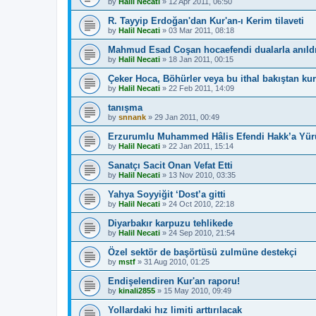
by
Halil Necati
»
12 Apr 2011, 06:50
R. Tayyip Erdoğan'dan Kur'an-ı Kerim tilaveti
by
Halil Necati
»
03 Mar 2011, 08:18
Mahmud Esad Coşan hocaefendi dualarla anıld
by
Halil Necati
»
18 Jan 2011, 00:15
Çeker Hoca, Böhürler veya bu ithal bakıştan k
by
Halil Necati
»
22 Feb 2011, 14:09
tanışma
by
snnank
»
29 Jan 2011, 00:49
Erzurumlu Muhammed Hâlis Efendi Hakk’a Yü
by
Halil Necati
»
22 Jan 2011, 15:14
Sanatçı Sacit Onan Vefat Etti
by
Halil Necati
»
13 Nov 2010, 03:35
Yahya Soyyiğit ‘Dost’a gitti
by
Halil Necati
»
24 Oct 2010, 22:18
Diyarbakır karpuzu tehlikede
by
Halil Necati
»
24 Sep 2010, 21:54
Özel sektör de başörtüsü zulmüne destekçi
by
mstf
»
31 Aug 2010, 01:25
Endişelendiren Kur'an raporu!
by
kinali2855
»
15 May 2010, 09:49
Yollardaki hız limiti arttırılacak