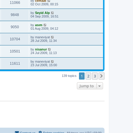
by
cemaat
11066
02 Oct 2009, 00:15
by
Seyid Alp
9848
04 Sep 2009, 16:51
by
asım
9050
01 Aug 2009, 04:12
by
maneviyat
10704
28 Jul 2009, 11:34
by
nisanur
10501
24 Jul 2009, 11:13
by
maneviyat
11611
23 Jul 2009, 15:00
1
2
3
Next
139 topics
Jump to