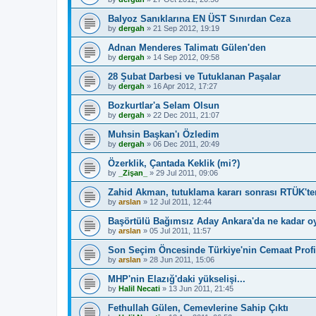
Balyoz Sanıklarına EN ÜST Sınırdan Ceza
by
dergah
»
21 Sep 2012, 19:19
Adnan Menderes Talimatı Gülen'den
by
dergah
»
14 Sep 2012, 09:58
28 Şubat Darbesi ve Tutuklanan Paşalar
by
dergah
»
16 Apr 2012, 17:27
Bozkurtlar'a Selam Olsun
by
dergah
»
22 Dec 2011, 21:07
Muhsin Başkan'ı Özledim
by
dergah
»
06 Dec 2011, 20:49
Özerklik, Çantada Keklik (mi?)
by
_Zişan_
»
29 Jul 2011, 09:06
Zahid Akman, tutuklama kararı sonrası RTÜK'ten 
by
arslan
»
12 Jul 2011, 12:44
Başörtülü Bağımsız Aday Ankara'da ne kadar oy
by
arslan
»
05 Jul 2011, 11:57
Son Seçim Öncesinde Türkiye'nin Cemaat Profi
by
arslan
»
28 Jun 2011, 15:06
MHP'nin Elazığ'daki yükselişi...
by
Halil Necati
»
13 Jun 2011, 21:45
Fethullah Gülen, Cemevlerine Sahip Çıktı