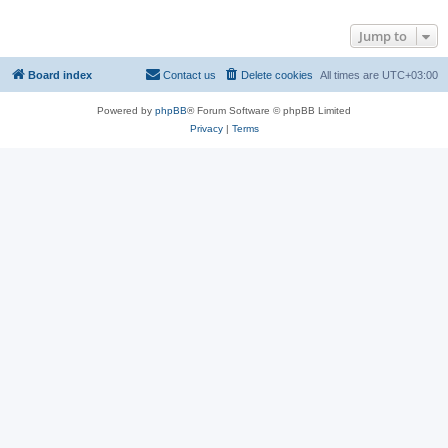
Jump to
Board index
Contact us
Delete cookies
All times are
UTC+03:00
Powered by
phpBB
® Forum Software © phpBB Limited
Privacy
|
Terms