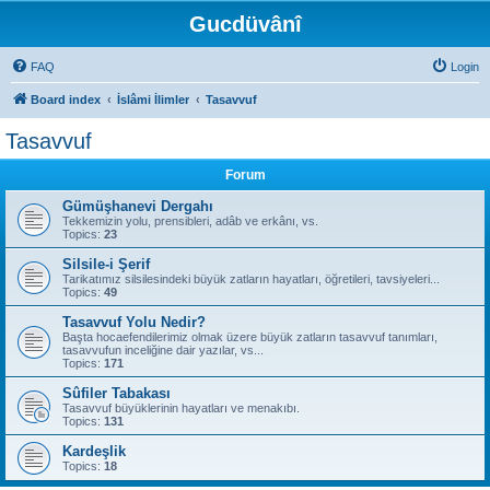
Gucdüvânî
FAQ
Login
Board index
İslâmi İlimler
Tasavvuf
Tasavvuf
Forum
Gümüşhanevi Dergahı
Tekkemizin yolu, prensibleri, adâb ve erkânı, vs.
Topics:
23
Silsile-i Şerif
Tarikatımız silsilesindeki büyük zatların hayatları, öğretileri, tavsiyeleri...
Topics:
49
Tasavvuf Yolu Nedir?
Başta hocaefendilerimiz olmak üzere büyük zatların tasavvuf tanımları,
tasavvufun inceliğine dair yazılar, vs...
Topics:
171
Sûfiler Tabakası
Tasavvuf büyüklerinin hayatları ve menakıbı.
Topics:
131
Kardeşlik
Topics:
18