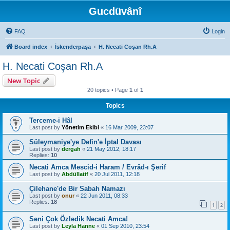
Gucdüvânî
FAQ
Login
Board index
İskenderpaşa
H. Necati Coşan Rh.A
H. Necati Coşan Rh.A
New Topic
20 topics • Page
1
of
1
Topics
Terceme-i Hâl
Last post by
Yönetim Ekibi
«
16 Mar 2009, 23:07
Süleymaniye'ye Defin'e İptal Davası
Last post by
dergah
«
21 May 2012, 18:17
Replies:
10
Necati Amca Mescid-i Haram / Evrâd-ı Şerif
Last post by
Abdüllatif
«
20 Jul 2011, 12:18
Çilehane'de Bir Sabah Namazı
Last post by
onur
«
22 Jun 2011, 08:33
Replies:
18
1
2
Seni Çok Özledik Necati Amca!
Last post by
Leyla Hanne
«
01 Sep 2010, 23:54