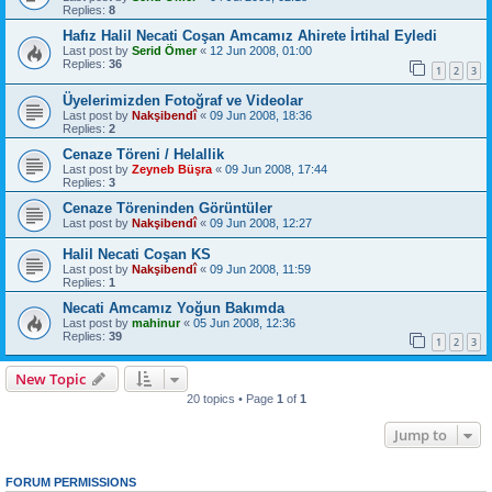
Replies:
8
Hafız Halil Necati Coşan Amcamız Ahirete İrtihal Eyledi
Last post by
Serid Ömer
«
12 Jun 2008, 01:00
Replies:
36
1
2
3
Üyelerimizden Fotoğraf ve Videolar
Last post by
Nakşibendî
«
09 Jun 2008, 18:36
Replies:
2
Cenaze Töreni / Helallik
Last post by
Zeyneb Büşra
«
09 Jun 2008, 17:44
Replies:
3
Cenaze Töreninden Görüntüler
Last post by
Nakşibendî
«
09 Jun 2008, 12:27
Halil Necati Coşan KS
Last post by
Nakşibendî
«
09 Jun 2008, 11:59
Replies:
1
Necati Amcamız Yoğun Bakımda
Last post by
mahinur
«
05 Jun 2008, 12:36
Replies:
39
1
2
3
New Topic
20 topics • Page
1
of
1
Jump to
FORUM PERMISSIONS