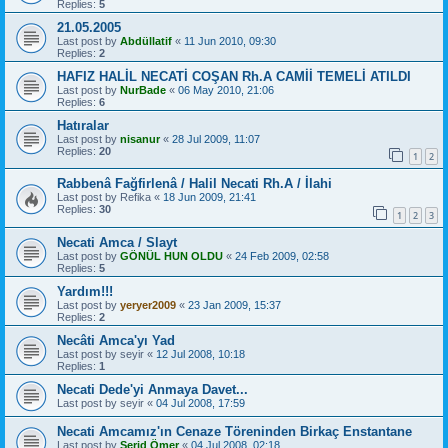
Replies:
5
21.05.2005
Last post by
Abdüllatif
«
11 Jun 2010, 09:30
Replies:
2
HAFIZ HALİL NECATİ COŞAN Rh.A CAMİİ TEMELİ ATILDI
Last post by
NurBade
«
06 May 2010, 21:06
Replies:
6
Hatıralar
Last post by
nisanur
«
28 Jul 2009, 11:07
Replies:
20
1
2
Rabbenâ Fağfirlenâ / Halil Necati Rh.A / İlahi
Last post by
Refika
«
18 Jun 2009, 21:41
Replies:
30
1
2
3
Necati Amca / Slayt
Last post by
GÖNÜL HUN OLDU
«
24 Feb 2009, 02:58
Replies:
5
Yardım!!!
Last post by
yeryer2009
«
23 Jan 2009, 15:37
Replies:
2
Necâti Amca'yı Yad
Last post by
seyir
«
12 Jul 2008, 10:18
Replies:
1
Necati Dede'yi Anmaya Davet...
Last post by
seyir
«
04 Jul 2008, 17:59
Necati Amcamız'ın Cenaze Töreninden Birkaç Enstantane
Last post by
Serid Ömer
«
04 Jul 2008, 02:18