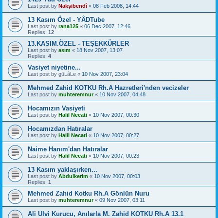
Last post by
Nakşibendî
«
08 Feb 2008, 14:44
13 Kasım Özel - YÂDTube
Last post by
rana125
«
06 Dec 2007, 12:46
Replies:
12
13.KASIM.ÖZEL - TEŞEKKÜRLER
Last post by
asım
«
18 Nov 2007, 13:07
Replies:
4
Vasiyet niyetine...
Last post by
güLâLe
«
10 Nov 2007, 23:04
Mehmed Zahid KOTKU Rh.A Hazretleri'nden vecizeler
Last post by
muhteremnur
«
10 Nov 2007, 04:48
Hocamızın Vasiyeti
Last post by
Halil Necati
«
10 Nov 2007, 00:30
Hocamızdan Hatıralar
Last post by
Halil Necati
«
10 Nov 2007, 00:27
Naime Hanım'dan Hatıralar
Last post by
Halil Necati
«
10 Nov 2007, 00:23
13 Kasım yaklaşırken...
Last post by
Abdulkerim
«
10 Nov 2007, 00:03
Replies:
1
Mehmed Zahid Kotku Rh.A Gönlün Nuru
Last post by
muhteremnur
«
09 Nov 2007, 03:11
Ali Ulvi Kurucu, Anılarla M. Zahid KOTKU Rh.A 13.1