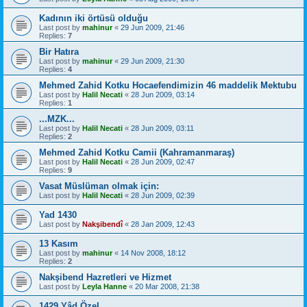
Kadının iki örtüsü olduğu
Last post by
mahinur
«
29 Jun 2009, 21:46
Replies:
7
Bir Hatıra
Last post by
mahinur
«
29 Jun 2009, 21:30
Replies:
4
Mehmed Zahid Kotku Hocaefendimizin 46 maddelik Mektubu
Last post by
Halil Necati
«
28 Jun 2009, 03:14
Replies:
1
...MZK...
Last post by
Halil Necati
«
28 Jun 2009, 03:11
Replies:
2
Mehmed Zahid Kotku Camii (Kahramanmaraş)
Last post by
Halil Necati
«
28 Jun 2009, 02:47
Replies:
9
Vasat Müslüman olmak için:
Last post by
Halil Necati
«
28 Jun 2009, 02:39
Yad 1430
Last post by
Nakşibendî
«
28 Jan 2009, 12:43
13 Kasım
Last post by
mahinur
«
14 Nov 2008, 18:12
Replies:
2
Nakşibend Hazretleri ve Hizmet
Last post by
Leyla Hanne
«
20 Mar 2008, 21:38
1429 Yâd Özel