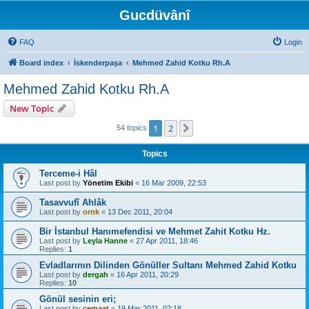
Gucdüvânî
FAQ
Login
Board index
İskenderpaşa
Mehmed Zahid Kotku Rh.A
Mehmed Zahid Kotku Rh.A
New Topic
1
2
Next
54 topics
Topics
Terceme-i Hâl
Last post by
Yönetim Ekibi
«
16 Mar 2009, 22:53
Tasavvufî Ahlâk
Last post by
ornk
«
13 Dec 2011, 20:04
Bir İstanbul Hanımefendisi ve Mehmet Zahit Kotku Hz.
Last post by
Leyla Hanne
«
27 Apr 2011, 18:46
Replies:
1
Evladlarının Dilinden Gönüller Sultanı Mehmed Zahid Kotku
Last post by
dergah
«
16 Apr 2011, 20:29
Replies:
10
Gönül sesinin eri;
Last post by
cemaat
«
19 Mar 2011, 02:18