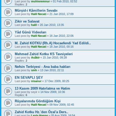
Last post by
muhteremnur
«
01 Feb 2010, 02:52
Replies:
2
Mürşid-i Kâmillerin Sevabı
Last post by
Halil Necati
«
21 Jan 2010, 17:09
Zikir ve Salavat
Last post by
halil
«
20 Jan 2010, 13:35
Yâd Günü Videoları
Last post by
Halil Necati
«
16 Jan 2010, 22:06
M. Zahid KOTKU (Rh.A) Hocaefendi Yad Edildi..
Last post by
Halil Necati
«
16 Jan 2010, 00:16
Mehmed Zahid Kotku KS Tavsiyeleri
Last post by
Asâkir
«
15 Jan 2010, 09:28
Replies:
2
Nefsin Terbiyesi - Ana baba hakları
Last post by
smh
«
13 Jan 2010, 22:11
EN SEVAPLI ŞEY
Last post by
nisanur
«
17 Dec 2009, 00:25
13 Kasım 2009 Hatırlatma ve Hatim
Last post by
seyir
«
14 Nov 2009, 10:36
Replies:
6
Rüyalarımda Gördüğüm Kişi
Last post by
Halil Necati
«
09 Nov 2009, 02:45
Zahid Kotku Hz.'den Özal'a Ders..
Last post by
Leyla Hanne
«
05 Aug 2009, 16:54