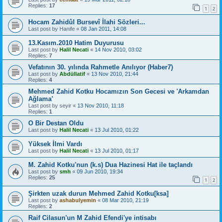
Replies:
17
1
2
Hocam Zahidûl Bursevî İlahi Sözleri...
Last post by
Hanife
«
08 Jan 2011, 14:08
13.Kasım.2010 Hatim Duyurusu
Last post by
Halil Necati
«
14 Nov 2010, 03:02
Replies:
7
Vefatının 30. yılında Rahmetle Anılıyor (Haber7)
Last post by
Abdüllatif
«
13 Nov 2010, 21:44
Replies:
4
Mehmed Zahid Kotku Hocamızın Son Gecesi ve 'Arkamdan
Ağlama'
Last post by
seyir
«
13 Nov 2010, 11:18
Replies:
1
O Bir Destan Oldu
Last post by
Halil Necati
«
13 Jul 2010, 01:22
Yüksek İlmi Vardı
Last post by
Halil Necati
«
13 Jul 2010, 01:17
M. Zahid Kotku'nun (k.s) Dua Hazinesi Hat ile taçlandı
Last post by
smh
«
09 Jun 2010, 19:34
Replies:
25
1
2
Şirkten uzak durun Mehmed Zahid Kotku[ksa]
Last post by
ashabulyemin
«
08 Mar 2010, 21:19
Replies:
2
Raif Cilasun'un M Zahid Efendi'ye intisabı