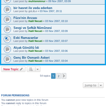
Last post by
muhteremnur
«
09 Nov 2007, 03:09
bir hasret ile veda ederken
Last post by
güLâLe
«
03 Nov 2007, 20:11
Füze'nin Arızası
Last post by
Halil Necati
«
03 Nov 2007, 03:10
Sevgi ve Şefkât Nümûnesi
Last post by
Halil Necati
«
03 Nov 2007, 03:09
Eski Ramazanlar
Last post by
Halil Necati
«
03 Nov 2007, 03:07
Alçak Gönüllü İdi
Last post by
Halil Necati
«
03 Nov 2007, 03:06
Genç Bir Osmanlı Askeri
Last post by
Halil Necati
«
03 Nov 2007, 03:04
New Topic
1
2
Next
54 topics
Jump to
FORUM PERMISSIONS
You
cannot
post new topics in this forum
You
cannot
reply to topics in this forum