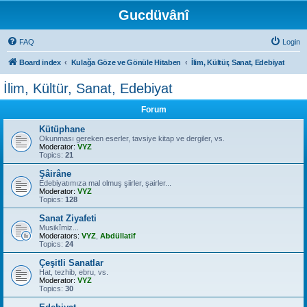
Gucdüvânî
FAQ
Login
Board index
Kulağa Göze ve Gönüle Hitaben
İlim, Kültür, Sanat, Edebiyat
İlim, Kültür, Sanat, Edebiyat
Forum
Kütüphane
Okunması gereken eserler, tavsiye kitap ve dergiler, vs.
Moderator:
VYZ
Topics:
21
Şâirâne
Edebiyatımıza mal olmuş şiirler, şairler...
Moderator:
VYZ
Topics:
128
Sanat Ziyafeti
Musikîmiz...
Moderators:
VYZ
,
Abdüllatif
Topics:
24
Çeşitli Sanatlar
Hat, tezhib, ebru, vs.
Moderator:
VYZ
Topics:
30