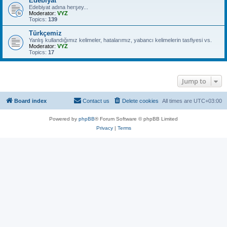
Edebiyat
Edebiyat adına herşey...
Moderator:
VYZ
Topics:
139
Türkçemiz
Yanlış kullandığımız kelimeler, hatalarımız, yabancı kelimelerin tasfiyesi vs.
Moderator:
VYZ
Topics:
17
Jump to
Board index
Contact us
Delete cookies
All times are
UTC+03:00
Powered by
phpBB
® Forum Software © phpBB Limited
Privacy
|
Terms