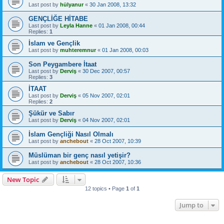
Last post by
hülyanur
«
30 Jan 2008, 13:32
GENÇLİĞE HİTABE
Last post by
Leyla Hanne
«
01 Jan 2008, 00:44
Replies:
1
İslam ve Gençlik
Last post by
muhteremnur
«
01 Jan 2008, 00:03
Son Peygambere İtaat
Last post by
Derviş
«
30 Dec 2007, 00:57
Replies:
3
İTAAT
Last post by
Derviş
«
05 Nov 2007, 02:01
Replies:
2
Şükür ve Sabır
Last post by
Derviş
«
04 Nov 2007, 02:01
İslam Gençliği Nasıl Olmalı
Last post by
anchebout
«
28 Oct 2007, 10:39
Müslüman bir genç nasıl yetişir?
Last post by
anchebout
«
28 Oct 2007, 10:36
New Topic
12 topics • Page
1
of
1
Jump to