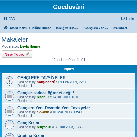
Gucdüvânî
FAQ
Login
Board index
İslâmi İlimler
Tebliğ ve İrşad Çalışmaları
Gençlere Yönelik
Makaleler
Makaleler
Moderator:
Leyla Hanne
New Topic
12 topics • Page
1
of
1
Topics
GENÇLERE TAVSİYELER!
Last post by
Nakşibendî
«
09 Feb 2009, 22:50
Replies:
4
Gençler sadece öğrenci değil!
Last post by
nisanur
«
14 Jul 2009, 16:01
Replies:
1
Gençlere Yeni Devrede Yeni Tavsiyeler
Last post by
evvabin
«
01 Mar 2008, 13:49
Replies:
4
Genç Kızlar!
Last post by
hülyanur
«
30 Jan 2008, 13:42
Unutma Kızım