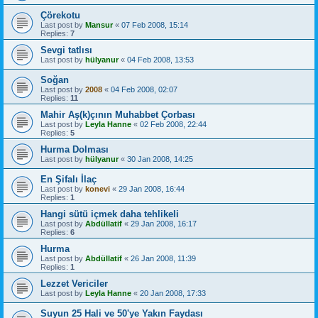
Çörekotu
Last post by
Mansur
«
07 Feb 2008, 15:14
Replies:
7
Sevgi tatlısı
Last post by
hülyanur
«
04 Feb 2008, 13:53
Soğan
Last post by
2008
«
04 Feb 2008, 02:07
Replies:
11
Mahir Aş(k)çının Muhabbet Çorbası
Last post by
Leyla Hanne
«
02 Feb 2008, 22:44
Replies:
5
Hurma Dolması
Last post by
hülyanur
«
30 Jan 2008, 14:25
En Şifalı İlaç
Last post by
konevi
«
29 Jan 2008, 16:44
Replies:
1
Hangi sütü içmek daha tehlikeli
Last post by
Abdüllatif
«
29 Jan 2008, 16:17
Replies:
6
Hurma
Last post by
Abdüllatif
«
26 Jan 2008, 11:39
Replies:
1
Lezzet Vericiler
Last post by
Leyla Hanne
«
20 Jan 2008, 17:33
Suyun 25 Hali ve 50'ye Yakın Faydası