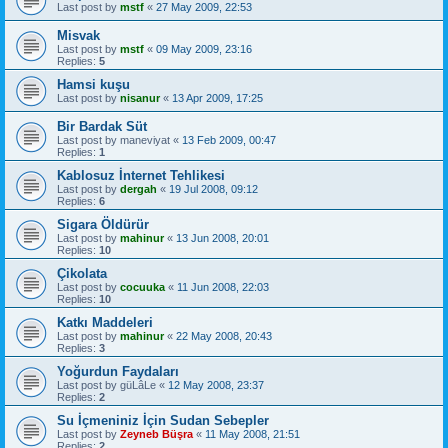
Last post by
mstf
«
27 May 2009, 22:53
Misvak
Last post by
mstf
«
09 May 2009, 23:16
Replies:
5
Hamsi kuşu
Last post by
nisanur
«
13 Apr 2009, 17:25
Bir Bardak Süt
Last post by
maneviyat
«
13 Feb 2009, 00:47
Replies:
1
Kablosuz İnternet Tehlikesi
Last post by
dergah
«
19 Jul 2008, 09:12
Replies:
6
Sigara Öldürür
Last post by
mahinur
«
13 Jun 2008, 20:01
Replies:
10
Çikolata
Last post by
cocuuka
«
11 Jun 2008, 22:03
Replies:
10
Katkı Maddeleri
Last post by
mahinur
«
22 May 2008, 20:43
Replies:
3
Yoğurdun Faydaları
Last post by
güLâLe
«
12 May 2008, 23:37
Replies:
2
Su İçmeniniz İçin Sudan Sebepler
Last post by
Zeyneb Büşra
«
11 May 2008, 21:51
Replies:
2