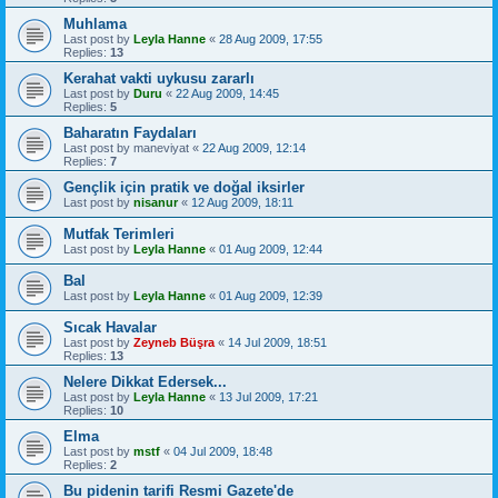
Muhlama
Last post by
Leyla Hanne
«
28 Aug 2009, 17:55
Replies:
13
Kerahat vakti uykusu zararlı
Last post by
Duru
«
22 Aug 2009, 14:45
Replies:
5
Baharatın Faydaları
Last post by
maneviyat
«
22 Aug 2009, 12:14
Replies:
7
Gençlik için pratik ve doğal iksirler
Last post by
nisanur
«
12 Aug 2009, 18:11
Mutfak Terimleri
Last post by
Leyla Hanne
«
01 Aug 2009, 12:44
Bal
Last post by
Leyla Hanne
«
01 Aug 2009, 12:39
Sıcak Havalar
Last post by
Zeyneb Büşra
«
14 Jul 2009, 18:51
Replies:
13
Nelere Dikkat Edersek...
Last post by
Leyla Hanne
«
13 Jul 2009, 17:21
Replies:
10
Elma
Last post by
mstf
«
04 Jul 2009, 18:48
Replies:
2
Bu pidenin tarifi Resmi Gazete'de