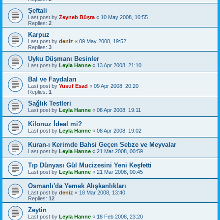
Şeftali
Last post by
Zeyneb Büşra
«
10 May 2008, 10:55
Replies:
2
Karpuz
Last post by
deniz
«
09 May 2008, 19:52
Replies:
3
Uyku Düşmanı Besinler
Last post by
Leyla Hanne
«
13 Apr 2008, 21:10
Bal ve Faydaları
Last post by
Yusuf Esad
«
09 Apr 2008, 20:20
Replies:
1
Sağlık Testleri
Last post by
Leyla Hanne
«
08 Apr 2008, 19:11
Kilonuz İdeal mi?
Last post by
Leyla Hanne
«
08 Apr 2008, 19:02
Kuran-ı Kerimde Bahsi Geçen Sebze ve Meyvalar
Last post by
Leyla Hanne
«
21 Mar 2008, 00:59
Tıp Dünyası Gül Mucizesini Yeni Keşfetti
Last post by
Leyla Hanne
«
21 Mar 2008, 00:45
Osmanlı'da Yemek Alışkanlıkları
Last post by
deniz
«
18 Mar 2008, 13:40
Replies:
12
Zeytin
Last post by
Leyla Hanne
«
18 Feb 2008, 23:20