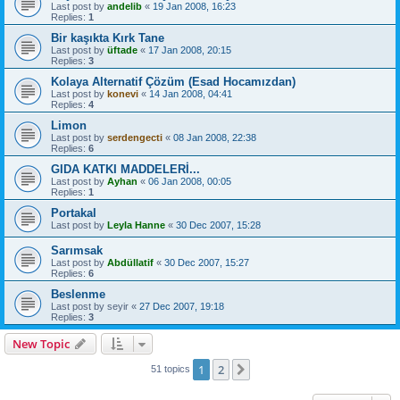
Last post by
andelib
«
19 Jan 2008, 16:23
Replies:
1
Bir kaşıkta Kırk Tane
Last post by
üftade
«
17 Jan 2008, 20:15
Replies:
3
Kolaya Alternatif Çözüm (Esad Hocamızdan)
Last post by
konevi
«
14 Jan 2008, 04:41
Replies:
4
Limon
Last post by
serdengecti
«
08 Jan 2008, 22:38
Replies:
6
GIDA KATKI MADDELERİ...
Last post by
Ayhan
«
06 Jan 2008, 00:05
Replies:
1
Portakal
Last post by
Leyla Hanne
«
30 Dec 2007, 15:28
Sarımsak
Last post by
Abdüllatif
«
30 Dec 2007, 15:27
Replies:
6
Beslenme
Last post by
seyir
«
27 Dec 2007, 19:18
Replies:
3
New Topic
1
2
Next
51 topics