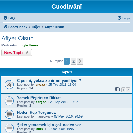
Gucdüvânî
FAQ
Login
Board index
Diğer
Afiyet Olsun
Afiyet Olsun
Moderator:
Leyla Hanne
New Topic
1
2
Next
51 topics
Topics
Cips mi, yoksa zehir mi yeniliyor ?
Last post by
erwaa
«
25 Feb 2011, 13:00
Replies:
24
1
2
Yemek Pişirirken Dikkat
Last post by
dergah
«
27 Sep 2010, 19:22
Replies:
1
Neden Hep Yorgunuz
Last post by
maneviyat
«
07 May 2010, 20:59
Şeker yememek için çok neden var .
Last post by
Duru
«
10 Oct 2009, 19:07
Replies:
5