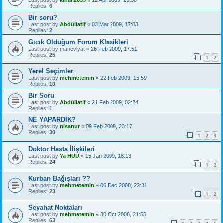
Replies:
6
Bir soru?
Last post by
Abdüllatif
«
03 Mar 2009, 17:03
Replies:
2
Gıcık Olduğum Forum Klasikleri
Last post by
maneviyat
«
26 Feb 2009, 17:51
Replies:
25
1
2
Yerel Seçimler
Last post by
mehmetemin
«
22 Feb 2009, 15:59
Replies:
10
Bir Soru
Last post by
Abdüllatif
«
21 Feb 2009, 02:24
Replies:
1
NE YAPARDIK?
Last post by
nisanur
«
09 Feb 2009, 23:17
Replies:
30
1
2
3
Doktor Hasta İlişkileri
Last post by
Ya HUU
«
15 Jan 2009, 18:13
Replies:
24
1
2
Kurban Bağışları ??
Last post by
mehmetemin
«
06 Dec 2008, 22:31
Replies:
23
1
2
Seyahat Noktaları
Last post by
mehmetemin
«
30 Oct 2008, 21:55
Replies:
63