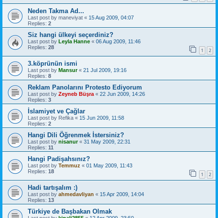
Neden Takma Ad...
Last post by
maneviyat
«
15 Aug 2009, 04:07
Replies:
2
Siz hangi ülkeyi seçerdiniz?
Last post by
Leyla Hanne
«
06 Aug 2009, 11:46
Replies:
28
1
2
3.köprünün ismi
Last post by
Mansur
«
21 Jul 2009, 19:16
Replies:
8
Reklam Panolarını Protesto Ediyorum
Last post by
Zeyneb Büşra
«
22 Jun 2009, 14:26
Replies:
3
İslamiyet ve Çağlar
Last post by
Refika
«
15 Jun 2009, 11:58
Replies:
2
Hangi Dili Öğrenmek İstersiniz?
Last post by
nisanur
«
31 May 2009, 22:31
Replies:
11
Hangi Padişahsınız?
Last post by
Temmuz
«
01 May 2009, 11:43
Replies:
18
1
2
Hadi tartışalım :)
Last post by
ahmedavliyan
«
15 Apr 2009, 14:04
Replies:
13
Türkiye de Başbakan Olmak
Last post by
kinali2855
«
12 Apr 2009, 23:50