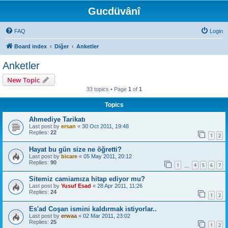
Gucdüvânî
FAQ
Login
Board index
Diğer
Anketler
Anketler
New Topic
33 topics • Page
1
of
1
Topics
Ahmediye Tarikatı
Last post by
ersan
«
30 Oct 2011, 19:48
Replies:
22
1
2
Hayat bu gün size ne öğretti?
Last post by
bicare
«
05 May 2011, 20:12
Replies:
90
1
4
5
6
7
…
Sitemiz camiamıza hitap ediyor mu?
Last post by
Yusuf Esad
«
28 Apr 2011, 11:26
Replies:
24
1
2
Es'ad Coşan ismini kaldırmak istiyorlar..
Last post by
erwaa
«
02 Mar 2011, 23:02
Replies:
25
1
2