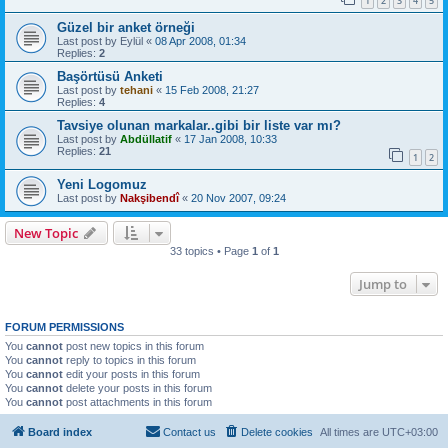
1
2
3
4
5
Güzel bir anket örneği
Last post by
Eylül
«
08 Apr 2008, 01:34
Replies:
2
Başörtüsü Anketi
Last post by
tehani
«
15 Feb 2008, 21:27
Replies:
4
Tavsiye olunan markalar..gibi bir liste var mı?
Last post by
Abdüllatif
«
17 Jan 2008, 10:33
Replies:
21
1
2
Yeni Logomuz
Last post by
Nakşibendî
«
20 Nov 2007, 09:24
New Topic
33 topics • Page
1
of
1
Jump to
FORUM PERMISSIONS
You
cannot
post new topics in this forum
You
cannot
reply to topics in this forum
You
cannot
edit your posts in this forum
You
cannot
delete your posts in this forum
You
cannot
post attachments in this forum
Board index
Contact us
Delete cookies
All times are
UTC+03:00