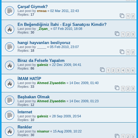
Çarşaf Giymek?
Last post by
erwaa
«
02 Mar 2011, 22:43
Replies:
17
1
2
En Beğendiğiniz İlahi - Ezgi Sanatçısı Kimdir?
Last post by
_Zişan_
«
07 Feb 2010, 18:08
Replies:
30
1
2
3
hangi hayvanları besliyoruz
Last post by
_____
«
05 Feb 2010, 23:07
Replies:
18
1
2
Biraz da Felsefe Yapalım
Last post by
galesiz
«
22 Dec 2009, 04:41
Replies:
86
1
2
3
4
5
6
İMAM HATİP
Last post by
Ahmed Ziyaeddin
«
14 Dec 2009, 01:40
Replies:
33
1
2
3
Başbakan Olmak
Last post by
Ahmed Ziyaeddin
«
14 Dec 2009, 01:23
Replies:
12
İnternet
Last post by
galesiz
«
28 Sep 2009, 20:54
Replies:
10
Renkler
Last post by
nisanur
«
15 Aug 2009, 10:22
Replies:
30
1
2
3