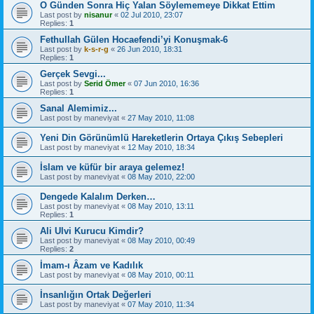
O Günden Sonra Hiç Yalan Söylememeye Dikkat Ettim
Last post by
nisanur
«
02 Jul 2010, 23:07
Replies:
1
Fethullah Gülen Hocaefendi’yi Konuşmak-6
Last post by
k-s-r-g
«
26 Jun 2010, 18:31
Replies:
1
Gerçek Sevgi...
Last post by
Serid Ömer
«
07 Jun 2010, 16:36
Replies:
1
Sanal Alemimiz...
Last post by
maneviyat
«
27 May 2010, 11:08
Yeni Din Görünümlü Hareketlerin Ortaya Çıkış Sebepleri
Last post by
maneviyat
«
12 May 2010, 18:34
İslam ve küfür bir araya gelemez!
Last post by
maneviyat
«
08 May 2010, 22:00
Dengede Kalalım Derken…
Last post by
maneviyat
«
08 May 2010, 13:11
Replies:
1
Ali Ulvi Kurucu Kimdir?
Last post by
maneviyat
«
08 May 2010, 00:49
Replies:
2
İmam-ı Âzam ve Kadılık
Last post by
maneviyat
«
08 May 2010, 00:11
İnsanlığın Ortak Değerleri
Last post by
maneviyat
«
07 May 2010, 11:34