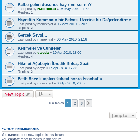
Kalbe gelen düşünce hayır mı şer mi?
Last post by
Halil Necati
«
07 May 2010, 11:32
Replies:
1
Hayrettin Karamanın bir Fetvası Üzerine bir Değerlendirme
Last post by
maneviyat
«
06 May 2010, 22:07
Replies:
2
Gerçek Sevgi...
Last post by
maneviyat
«
06 May 2010, 21:16
Last post by
galesiz
«
19 Apr 2010, 18:00
Replies:
4
Hikmet Ağabeyin İbretlik Birkaç Saati
Last post by
seyir
«
14 Apr 2010, 17:38
Replies:
2
Fatih önce kitapları fethetti sonra İstanbul’u...
Last post by
maneviyat
«
09 Apr 2010, 20:07
New Topic
1
2
3
Next
150 topics
Jump to
FORUM PERMISSIONS
You
cannot
post new topics in this forum
You
cannot
reply to topics in this forum