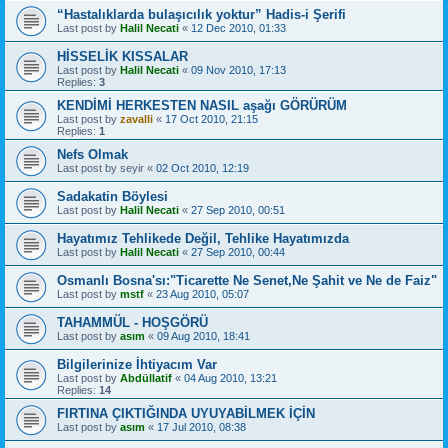
“Hastalıklarda bulaşıcılık yoktur” Hadis-i Şerifi
Last post by
Halil Necati
«
12 Dec 2010, 01:33
HİSSELİK KISSALAR
Last post by
Halil Necati
«
09 Nov 2010, 17:13
Replies:
3
KENDİMİ HERKESTEN NASIL aşağı GÖRÜRÜM
Last post by
zavalli
«
17 Oct 2010, 21:15
Replies:
1
Nefs Olmak
Last post by
seyir
«
02 Oct 2010, 12:19
Sadakatin Böylesi
Last post by
Halil Necati
«
27 Sep 2010, 00:51
Hayatımız Tehlikede Değil, Tehlike Hayatımızda
Last post by
Halil Necati
«
27 Sep 2010, 00:44
Osmanlı Bosna'sı:"Ticarette Ne Senet,Ne Şahit ve Ne de Faiz"
Last post by
mstf
«
23 Aug 2010, 05:07
TAHAMMÜL - HOŞGÖRÜ
Last post by
asım
«
09 Aug 2010, 18:41
Bilgilerinize İhtiyacım Var
Last post by
Abdüllatif
«
04 Aug 2010, 13:21
Replies:
14
FIRTINA ÇIKTIĞINDA UYUYABİLMEK İÇİN
Last post by
asım
«
17 Jul 2010, 08:38