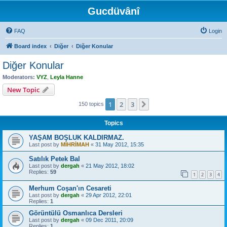
Gucdüvânî
FAQ
Login
Board index
Diğer
Diğer Konular
Diğer Konular
Moderators:
VYZ
,
Leyla Hanne
New Topic
1
2
3
Next
150 topics
Topics
YAŞAM BOŞLUK KALDIRMAZ.
Last post by
MİHRİMAH
«
31 May 2012, 15:35
Satılık Petek Bal
Last post by
dergah
«
21 May 2012, 18:02
Replies:
59
1
2
3
4
Merhum Coşan'ın Cesareti
Last post by
dergah
«
29 Apr 2012, 22:01
Replies:
1
Görüntülü Osmanlıca Dersleri
Last post by
dergah
«
09 Dec 2011, 20:09
Replies:
1