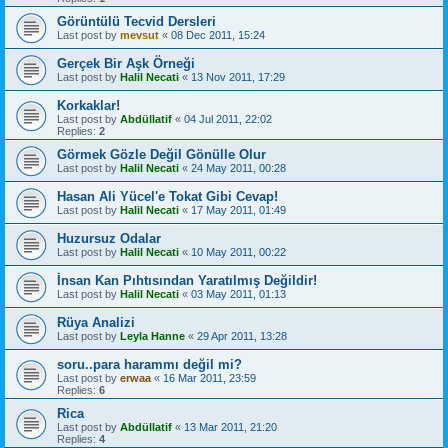
Görüntülü Tecvid Dersleri
Last post by
mevsut
«
08 Dec 2011, 15:24
Gerçek Bir Aşk Örneği
Last post by
Halil Necati
«
13 Nov 2011, 17:29
Korkaklar!
Last post by
Abdüllatif
«
04 Jul 2011, 22:02
Replies:
2
Görmek Gözle Değil Gönülle Olur
Last post by
Halil Necati
«
24 May 2011, 00:28
Hasan Ali Yücel'e Tokat Gibi Cevap!
Last post by
Halil Necati
«
17 May 2011, 01:49
Huzursuz Odalar
Last post by
Halil Necati
«
10 May 2011, 00:22
İnsan Kan Pıhtısından Yaratılmış Değildir!
Last post by
Halil Necati
«
03 May 2011, 01:13
Rüya Analizi
Last post by
Leyla Hanne
«
29 Apr 2011, 13:28
soru..para harammı değil mi?
Last post by
erwaa
«
16 Mar 2011, 23:59
Replies:
6
Rica
Last post by
Abdüllatif
«
13 Mar 2011, 21:20
Replies:
4