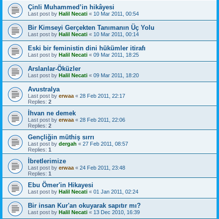
Çinli Muhammed’in hikâyesi
Last post by
Halil Necati
«
10 Mar 2011, 00:54
Bir Kimseyi Gerçekten Tanımanın Üç Yolu
Last post by
Halil Necati
«
10 Mar 2011, 00:14
Eski bir feministin dini hükümler itirafı
Last post by
Halil Necati
«
09 Mar 2011, 18:25
Arslanlar-Öküzler
Last post by
Halil Necati
«
09 Mar 2011, 18:20
Avustralya
Last post by
erwaa
«
28 Feb 2011, 22:17
Replies:
2
İhvan ne demek
Last post by
erwaa
«
28 Feb 2011, 22:06
Replies:
2
Gençliğin müthiş sırrı
Last post by
dergah
«
27 Feb 2011, 08:57
Replies:
1
İbretlerimize
Last post by
erwaa
«
24 Feb 2011, 23:48
Replies:
1
Ebu Ömer'in Hikayesi
Last post by
Halil Necati
«
01 Jan 2011, 02:24
Bir insan Kur'an okuyarak sapıtır mı?
Last post by
Halil Necati
«
13 Dec 2010, 16:39