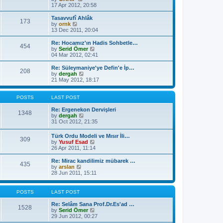
t
a
i
17 Apr 2012, 20:58
p
t
e
o
e
w
Tasavvufî Ahlâk
s
173
s
t
V
by
ornk
t
t
h
i
13 Dec 2011, 20:04
p
e
e
o
l
w
Re: Hocamız'ın Hadis Sohbetle…
454
s
a
t
V
by
Serid Ömer
t
t
h
i
04 Mar 2012, 02:41
e
e
e
s
l
w
Re: Süleymaniye'ye Defin'e İp…
t
208
a
t
V
by
dergah
p
t
h
i
21 May 2012, 18:17
o
e
e
e
s
s
l
w
t
t
a
t
POSTS
LAST POST
p
t
h
o
e
e
Re: Ergenekon Dervişleri
1348
s
s
l
V
by
dergah
t
t
a
i
31 Oct 2012, 21:35
p
t
e
o
e
w
Türk Ordu Modeli ve Mısır İli…
s
309
s
t
V
by
Yusuf Esad
t
t
h
i
26 Apr 2011, 11:14
p
e
e
o
l
w
Re: Mirac kandilimiz mübarek …
s
a
435
t
V
by
arslan
t
t
h
i
28 Jun 2011, 15:11
e
e
e
s
l
w
t
a
t
POSTS
LAST POST
p
t
h
o
e
e
Re: Selâm Sana Prof.Dr.Es'ad …
s
1528
s
l
V
by
Serid Ömer
t
t
a
i
29 Jun 2012, 00:27
p
t
e