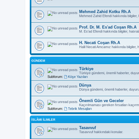
Mehmed Zahid Kotku Rh.A
Mehmed Zahid Efendi hakkında bilgiler, h
Prof. Dr. M. Es'ad Coşan Rh.A
M. Es'ad Efendi hakkında bilgiler, hatıral
H. Necati Coşan Rh.A
Halil Necati Amcamız hakkında bilgiler, ha
GÜNDEM
Türkiye
Türkiye gündemi, önemli haberler, duyurul
Subforum:
Köşe Yazıları
Dünya
Dünya gündemi, önemli haberler, duyurular
Önemli Gün ve Geceler
Kaçırılmaması gereken fırsatları kaçırma
Subforum:
Tebrik Mesajları
İSLÂMI İLIMLER
Tasavvuf
Tasavvuf hakkındaki konular.