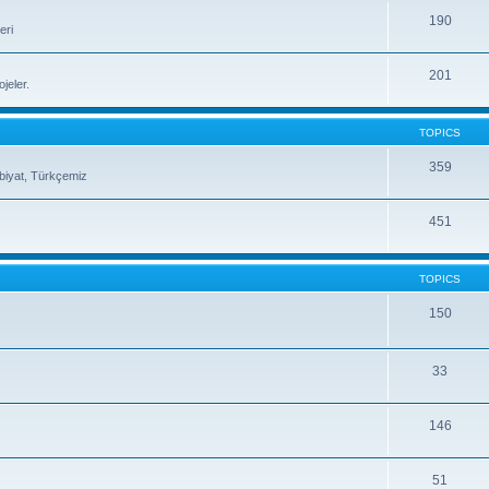
190
eri
201
jeler.
TOPICS
359
ebiyat, Türkçemiz
451
TOPICS
150
33
146
51