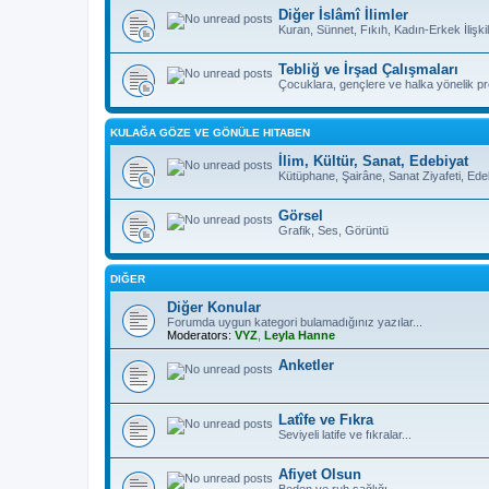
Diğer İslâmî İlimler
Kuran, Sünnet, Fıkıh, Kadın-Erkek İlişkil
Tebliğ ve İrşad Çalışmaları
Çocuklara, gençlere ve halka yönelik pro
KULAĞA GÖZE VE GÖNÜLE HITABEN
İlim, Kültür, Sanat, Edebiyat
Kütüphane, Şairâne, Sanat Ziyafeti, Ed
Görsel
Grafik, Ses, Görüntü
DIĞER
Diğer Konular
Forumda uygun kategori bulamadığınız yazılar...
Moderators:
VYZ
,
Leyla Hanne
Anketler
Latîfe ve Fıkra
Seviyeli latife ve fıkralar...
Afiyet Olsun
Beden ve ruh sağlığı...