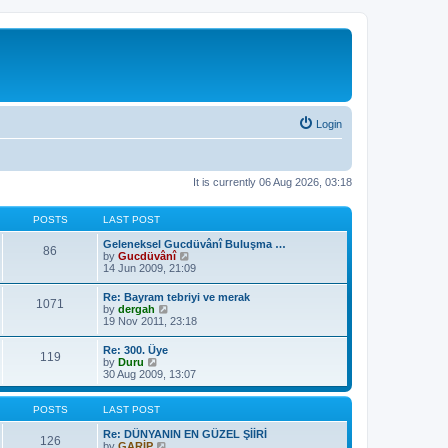
Login
It is currently 06 Aug 2026, 03:18
POSTS
LAST POST
Geleneksel Gucdüvânî Buluşma …
86
V
by
Gucdüvânî
i
14 Jun 2009, 21:09
e
w
Re: Bayram tebriyi ve merak
1071
t
V
by
dergah
h
i
19 Nov 2011, 23:18
e
e
l
w
Re: 300. Üye
a
119
t
V
by
Duru
t
h
i
30 Aug 2009, 13:07
e
e
e
s
l
w
t
a
t
POSTS
LAST POST
p
t
h
o
e
e
Re: DÜNYANIN EN GÜZEL ŞİİRİ
s
126
s
l
V
by
GARİP
t