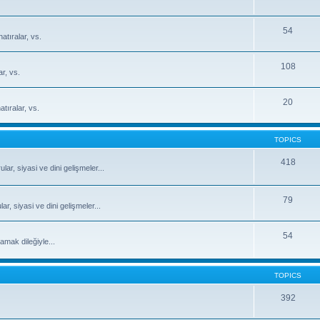
54
atıralar, vs.
108
ar, vs.
20
tıralar, vs.
TOPICS
418
ar, siyasi ve dini gelişmeler...
79
, siyasi ve dini gelişmeler...
54
mak dileğiyle...
TOPICS
392