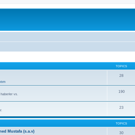
TOPICS
28
ıtım
190
, haberler vs.
23
r.
TOPICS
d Mustafa (s.a.v)
30