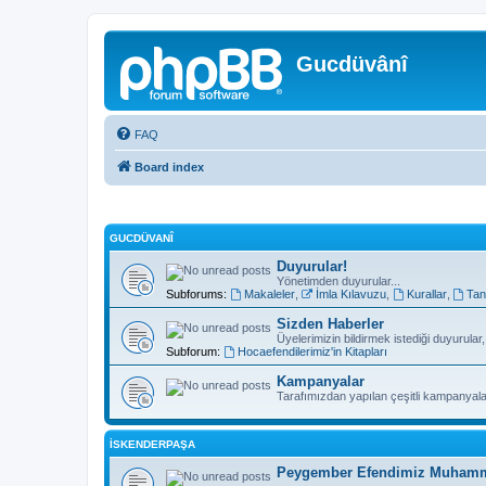
Gucdüvânî
FAQ
Board index
GUCDÜVANÎ
Duyurular!
Yönetimden duyurular...
Subforums:
Makaleler
,
İmla Kılavuzu
,
Kurallar
,
Tan
Sizden Haberler
Üyelerimizin bildirmek istediği duyurular
Subforum:
Hocaefendilerimiz'in Kitapları
Kampanyalar
Tarafımızdan yapılan çeşitli kampanyala
İSKENDERPAŞA
Peygember Efendimiz Muhamme