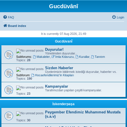
Gucdüvânî
FAQ
Login
Board index
It is currently 07 Aug 2026, 21:49
Gucdüvanî
Duyurular!
Yönetimden duyurular...
Subforums:
Makaleler
,
İmla Kılavuzu
,
Kurallar
,
Tanıtım
Topics:
28
Sizden Haberler
Üyelerimizin bildirmek istediği duyurular, haberler vs.
Subforum:
Hocaefendilerimiz'in Kitapları
Topics:
190
Kampanyalar
Tarafımızdan yapılan çeşitli kampanyalar.
Topics:
23
İskenderpaşa
Peygember Efendimiz Muhammed Mustafa
(s.a.v)
Topics:
30