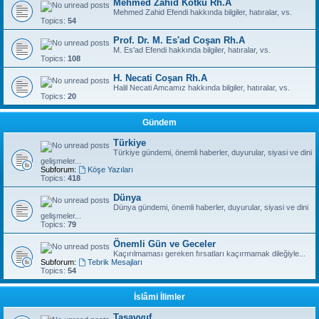
Mehmed Zahid Kotku Rh.A
Mehmed Zahid Efendi hakkında bilgiler, hatıralar, vs.
Topics:
54
Prof. Dr. M. Es'ad Coşan Rh.A
M. Es'ad Efendi hakkında bilgiler, hatıralar, vs.
Topics:
108
H. Necati Coşan Rh.A
Halil Necati Amcamız hakkında bilgiler, hatıralar, vs.
Topics:
20
Gündem
Türkiye
Türkiye gündemi, önemli haberler, duyurular, siyasi ve dini
gelişmeler...
Subforum:
Köşe Yazıları
Topics:
418
Dünya
Dünya gündemi, önemli haberler, duyurular, siyasi ve dini
gelişmeler...
Topics:
79
Önemli Gün ve Geceler
Kaçırılmaması gereken fırsatları kaçırmamak dileğiyle...
Subforum:
Tebrik Mesajları
Topics:
54
İslâmi İlimler
Tasavvuf