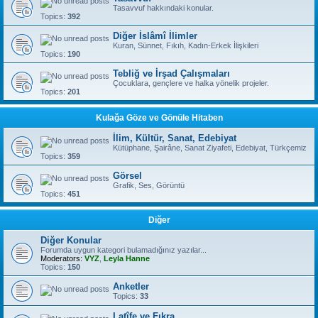
Tasavvuf hakkındaki konular.
Topics:
392
Diğer İslâmî İlimler
Kuran, Sünnet, Fıkıh, Kadın-Erkek İlişkileri
Topics:
190
Tebliğ ve İrşad Çalışmaları
Çocuklara, gençlere ve halka yönelik projeler.
Topics:
201
Kulağa Göze ve Gönüle Hitaben
İlim, Kültür, Sanat, Edebiyat
Kütüphane, Şairâne, Sanat Ziyafeti, Edebiyat, Türkçemiz
Topics:
359
Görsel
Grafik, Ses, Görüntü
Topics:
451
Diğer
Diğer Konular
Forumda uygun kategori bulamadığınız yazılar...
Moderators:
VYZ
,
Leyla Hanne
Topics:
150
Anketler
Topics:
33
Latîfe ve Fıkra