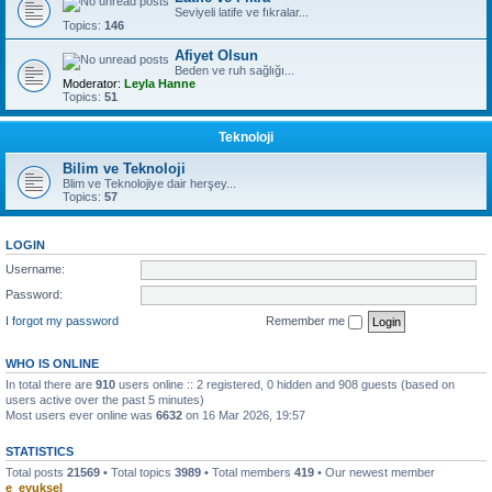
Seviyeli latife ve fıkralar...
Topics:
146
Afiyet Olsun
Beden ve ruh sağlığı...
Moderator:
Leyla Hanne
Topics:
51
Teknoloji
Bilim ve Teknoloji
Blim ve Teknolojiye dair herşey...
Topics:
57
LOGIN
Username:
Password:
I forgot my password
Remember me
WHO IS ONLINE
In total there are
910
users online :: 2 registered, 0 hidden and 908 guests (based on
users active over the past 5 minutes)
Most users ever online was
6632
on 16 Mar 2026, 19:57
STATISTICS
Total posts
21569
• Total topics
3989
• Total members
419
• Our newest member
e_eyuksel