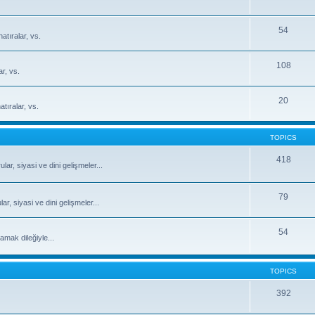
54
atıralar, vs.
108
ar, vs.
20
tıralar, vs.
TOPICS
418
ar, siyasi ve dini gelişmeler...
79
, siyasi ve dini gelişmeler...
54
mak dileğiyle...
TOPICS
392