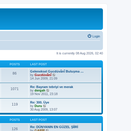
Login
It is currently 08 Aug 2026, 02:40
POSTS
LAST POST
Geleneksel Gucdüvânî Buluşma …
86
V
by
Gucdüvânî
i
14 Jun 2009, 21:09
e
w
Re: Bayram tebriyi ve merak
1071
t
V
by
dergah
h
i
19 Nov 2011, 23:18
e
e
l
w
Re: 300. Üye
a
119
t
V
by
Duru
t
h
i
30 Aug 2009, 13:07
e
e
e
s
l
w
t
a
t
POSTS
LAST POST
p
t
h
o
e
e
Re: DÜNYANIN EN GÜZEL ŞİİRİ
s
126
s
l
V
by
GARİP
t