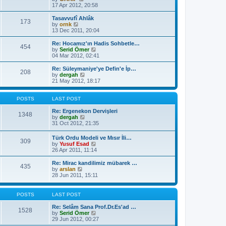
t
a
i
17 Apr 2012, 20:58
p
t
e
o
e
w
Tasavvufî Ahlâk
s
173
s
t
V
by
ornk
t
t
h
i
13 Dec 2011, 20:04
p
e
e
o
l
w
Re: Hocamız'ın Hadis Sohbetle…
454
s
a
t
V
by
Serid Ömer
t
t
h
i
04 Mar 2012, 02:41
e
e
e
s
l
w
Re: Süleymaniye'ye Defin'e İp…
t
208
a
t
V
by
dergah
p
t
h
i
21 May 2012, 18:17
o
e
e
e
s
s
l
w
t
t
a
t
POSTS
LAST POST
p
t
h
o
e
e
Re: Ergenekon Dervişleri
1348
s
s
l
V
by
dergah
t
t
a
i
31 Oct 2012, 21:35
p
t
e
o
e
w
Türk Ordu Modeli ve Mısır İli…
s
309
s
t
V
by
Yusuf Esad
t
t
h
i
26 Apr 2011, 11:14
p
e
e
o
l
w
Re: Mirac kandilimiz mübarek …
s
a
435
t
V
by
arslan
t
t
h
i
28 Jun 2011, 15:11
e
e
e
s
l
w
t
a
t
POSTS
LAST POST
p
t
h
o
e
e
Re: Selâm Sana Prof.Dr.Es'ad …
s
1528
s
l
V
by
Serid Ömer
t
t
a
i
29 Jun 2012, 00:27
p
t
e