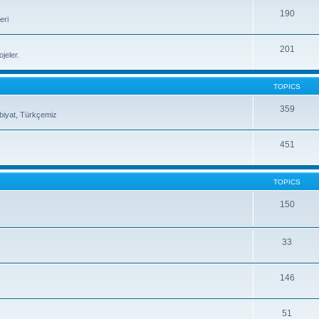
190
eri
201
jeler.
TOPICS
359
ebiyat, Türkçemiz
451
TOPICS
150
33
146
51