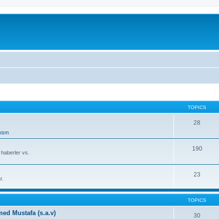
TOPICS
28
ıtım
190
, haberler vs.
23
r.
TOPICS
d Mustafa (s.a.v)
30