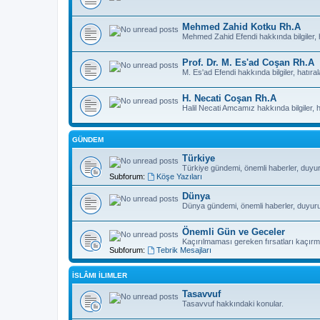
Mehmed Zahid Kotku Rh.A
Mehmed Zahid Efendi hakkında bilgiler, h
Prof. Dr. M. Es'ad Coşan Rh.A
M. Es'ad Efendi hakkında bilgiler, hatıral
H. Necati Coşan Rh.A
Halil Necati Amcamız hakkında bilgiler, ha
GÜNDEM
Türkiye
Türkiye gündemi, önemli haberler, duyurul
Subforum:
Köşe Yazıları
Dünya
Dünya gündemi, önemli haberler, duyurular
Önemli Gün ve Geceler
Kaçırılmaması gereken fırsatları kaçırma
Subforum:
Tebrik Mesajları
İSLÂMI İLIMLER
Tasavvuf
Tasavvuf hakkındaki konular.