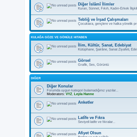
Diğer İslâmî İlimler
Kuran, Sünnet, Fıkıh, Kadın-Erkek İlişkil
Tebliğ ve İrşad Çalışmaları
Çocuklara, gençlere ve halka yönelik pro
KULAĞA GÖZE VE GÖNÜLE HITABEN
İlim, Kültür, Sanat, Edebiyat
Kütüphane, Şairâne, Sanat Ziyafeti, Ed
Görsel
Grafik, Ses, Görüntü
DIĞER
Diğer Konular
Forumda uygun kategori bulamadığınız yazılar...
Moderators:
VYZ
,
Leyla Hanne
Anketler
Latîfe ve Fıkra
Seviyeli latife ve fıkralar...
Afiyet Olsun
Beden ve ruh sağlığı...