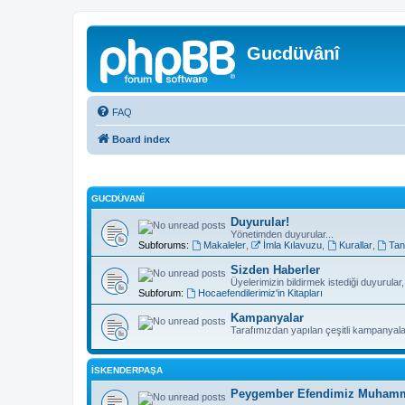
Gucdüvânî
FAQ
Board index
GUCDÜVANÎ
Duyurular!
Yönetimden duyurular...
Subforums:
Makaleler
,
İmla Kılavuzu
,
Kurallar
,
Tan
Sizden Haberler
Üyelerimizin bildirmek istediği duyurular
Subforum:
Hocaefendilerimiz'in Kitapları
Kampanyalar
Tarafımızdan yapılan çeşitli kampanyala
İSKENDERPAŞA
Peygember Efendimiz Muhamme