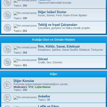
Tasavvuf hakkındaki konular.
Topics:
392
Diğer İslâmî İlimler
Kuran, Sünnet, Fıkıh, Kadın-Erkek İlişkileri
Topics:
190
Tebliğ ve İrşad Çalışmaları
Çocuklara, gençlere ve halka yönelik projeler.
Topics:
201
Kulağa Göze ve Gönüle Hitaben
İlim, Kültür, Sanat, Edebiyat
Kütüphane, Şairâne, Sanat Ziyafeti, Edebiyat, Türkçemiz
Topics:
359
Görsel
Grafik, Ses, Görüntü
Topics:
451
Diğer
Diğer Konular
Forumda uygun kategori bulamadığınız yazılar...
Moderators:
VYZ
,
Leyla Hanne
Topics:
150
Anketler
Topics:
33
Latîfe ve Fıkra