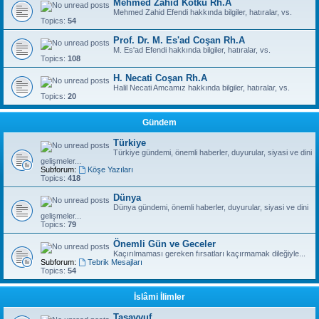
Mehmed Zahid Kotku Rh.A
Mehmed Zahid Efendi hakkında bilgiler, hatıralar, vs.
Topics:
54
Prof. Dr. M. Es'ad Coşan Rh.A
M. Es'ad Efendi hakkında bilgiler, hatıralar, vs.
Topics:
108
H. Necati Coşan Rh.A
Halil Necati Amcamız hakkında bilgiler, hatıralar, vs.
Topics:
20
Gündem
Türkiye
Türkiye gündemi, önemli haberler, duyurular, siyasi ve dini
gelişmeler...
Subforum:
Köşe Yazıları
Topics:
418
Dünya
Dünya gündemi, önemli haberler, duyurular, siyasi ve dini
gelişmeler...
Topics:
79
Önemli Gün ve Geceler
Kaçırılmaması gereken fırsatları kaçırmamak dileğiyle...
Subforum:
Tebrik Mesajları
Topics:
54
İslâmi İlimler
Tasavvuf