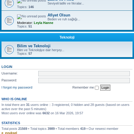
Seviyeli latife ve fıkralar...
Topics:
146
Afiyet Olsun
Beden ve ruh sağlığı...
Moderator:
Leyla Hanne
Topics:
51
Teknoloji
Bilim ve Teknoloji
Blim ve Teknolojiye dair herşey...
Topics:
57
LOGIN
Username:
Password:
I forgot my password
Remember me
WHO IS ONLINE
In total there are
31
users online :: 3 registered, 0 hidden and 28 guests (based on users
active over the past 5 minutes)
Most users ever online was
6632
on 16 Mar 2026, 19:57
STATISTICS
Total posts
21569
• Total topics
3989
• Total members
419
• Our newest member
e_eyuksel