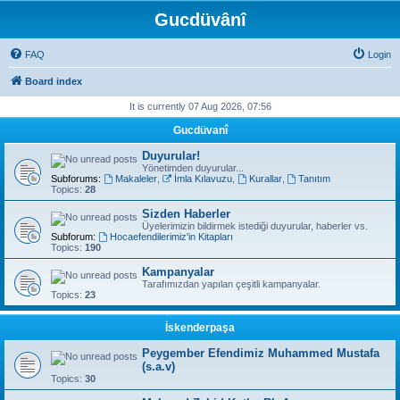
Gucdüvânî
FAQ
Login
Board index
It is currently 07 Aug 2026, 07:56
Gucdüvanî
Duyurular!
Yönetimden duyurular...
Subforums:
Makaleler
,
İmla Kılavuzu
,
Kurallar
,
Tanıtım
Topics:
28
Sizden Haberler
Üyelerimizin bildirmek istediği duyurular, haberler vs.
Subforum:
Hocaefendilerimiz'in Kitapları
Topics:
190
Kampanyalar
Tarafımızdan yapılan çeşitli kampanyalar.
Topics:
23
İskenderpaşa
Peygember Efendimiz Muhammed Mustafa
(s.a.v)
Topics:
30