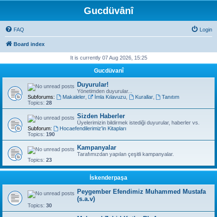
Gucdüvânî
FAQ
Login
Board index
It is currently 07 Aug 2026, 15:25
Gucdüvanî
Duyurular!
Yönetimden duyurular...
Subforums:
Makaleler
,
İmla Kılavuzu
,
Kurallar
,
Tanıtım
Topics:
28
Sizden Haberler
Üyelerimizin bildirmek istediği duyurular, haberler vs.
Subforum:
Hocaefendilerimiz'in Kitapları
Topics:
190
Kampanyalar
Tarafımızdan yapılan çeşitli kampanyalar.
Topics:
23
İskenderpaşa
Peygember Efendimiz Muhammed Mustafa
(s.a.v)
Topics:
30