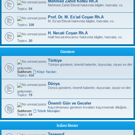
Mehmed Zahid Kotku Rh.A
Mehmed Zahid Efendi hakkında bilgiler, hatıralar, vs.
Topics:
54
Prof. Dr. M. Es'ad Coşan Rh.A
M. Es'ad Efendi hakkında bilgiler, hatıralar, vs.
Topics:
108
H. Necati Coşan Rh.A
Halil Necati Amcamız hakkında bilgiler, hatıralar, vs.
Topics:
20
Gündem
Türkiye
Türkiye gündemi, önemli haberler, duyurular, siyasi ve dini
gelişmeler...
Subforum:
Köşe Yazıları
Topics:
418
Dünya
Dünya gündemi, önemli haberler, duyurular, siyasi ve dini
gelişmeler...
Topics:
79
Önemli Gün ve Geceler
Kaçırılmaması gereken fırsatları kaçırmamak dileğiyle...
Subforum:
Tebrik Mesajları
Topics:
54
İslâmi İlimler
Tasavvuf