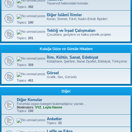
Tasavvuf hakkındaki konular.
Topics:
392
Diğer İslâmî İlimler
Kuran, Sünnet, Fıkıh, Kadın-Erkek İlişkileri
Topics:
190
Tebliğ ve İrşad Çalışmaları
Çocuklara, gençlere ve halka yönelik projeler.
Topics:
201
Kulağa Göze ve Gönüle Hitaben
İlim, Kültür, Sanat, Edebiyat
Kütüphane, Şairâne, Sanat Ziyafeti, Edebiyat, Türkçemiz
Topics:
359
Görsel
Grafik, Ses, Görüntü
Topics:
451
Diğer
Diğer Konular
Forumda uygun kategori bulamadığınız yazılar...
Moderators:
VYZ
,
Leyla Hanne
Topics:
150
Anketler
Topics:
33
Latîfe ve Fıkra