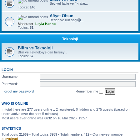
Seviyeli latife ve fıkralar...
Topics:
146
Afiyet Olsun
Beden ve ruh sağlığı...
Moderator:
Leyla Hanne
Topics:
51
Teknoloji
Bilim ve Teknoloji
Blim ve Teknolojiye dair herşey...
Topics:
57
LOGIN
Username:
Password:
I forgot my password
Remember me
WHO IS ONLINE
In total there are
277
users online :: 2 registered, 0 hidden and 275 guests (based on
users active over the past 5 minutes)
Most users ever online was
6632
on 16 Mar 2026, 19:57
STATISTICS
Total posts
21569
• Total topics
3989
• Total members
419
• Our newest member
e_eyuksel