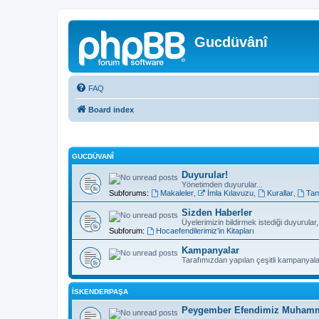
Gucdüvânî
FAQ
Board index
GUCDÜVANÎ
Duyurular!
Yönetimden duyurular...
Subforums:
Makaleler
,
İmla Kılavuzu
,
Kurallar
,
Tan
Sizden Haberler
Üyelerimizin bildirmek istediği duyurular
Subforum:
Hocaefendilerimiz'in Kitapları
Kampanyalar
Tarafımızdan yapılan çeşitli kampanyala
İSKENDERPAŞA
Peygember Efendimiz Muhamme