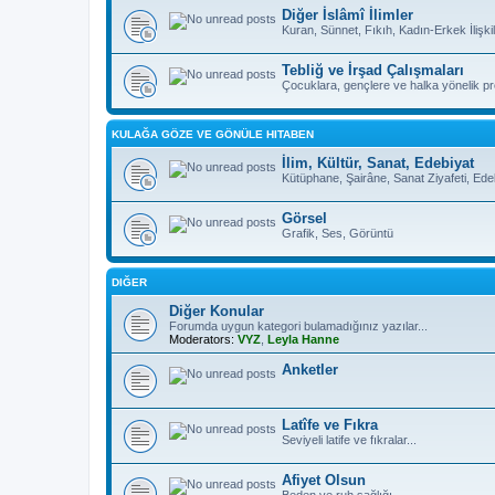
Diğer İslâmî İlimler
Kuran, Sünnet, Fıkıh, Kadın-Erkek İlişkil
Tebliğ ve İrşad Çalışmaları
Çocuklara, gençlere ve halka yönelik pro
KULAĞA GÖZE VE GÖNÜLE HITABEN
İlim, Kültür, Sanat, Edebiyat
Kütüphane, Şairâne, Sanat Ziyafeti, Ed
Görsel
Grafik, Ses, Görüntü
DIĞER
Diğer Konular
Forumda uygun kategori bulamadığınız yazılar...
Moderators:
VYZ
,
Leyla Hanne
Anketler
Latîfe ve Fıkra
Seviyeli latife ve fıkralar...
Afiyet Olsun
Beden ve ruh sağlığı...