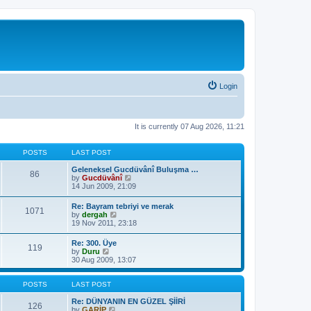
Login
It is currently 07 Aug 2026, 11:21
POSTS
LAST POST
Geleneksel Gucdüvânî Buluşma …
86
V
by
Gucdüvânî
i
14 Jun 2009, 21:09
e
w
Re: Bayram tebriyi ve merak
1071
t
V
by
dergah
h
i
19 Nov 2011, 23:18
e
e
l
w
Re: 300. Üye
a
119
t
V
by
Duru
t
h
i
30 Aug 2009, 13:07
e
e
e
s
l
w
t
a
t
POSTS
LAST POST
p
t
h
o
e
e
Re: DÜNYANIN EN GÜZEL ŞİİRİ
s
126
s
l
V
by
GARİP
t