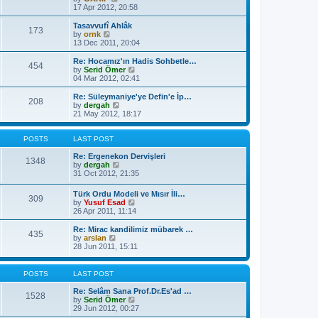
t
a
i
17 Apr 2012, 20:58
p
t
e
o
e
w
Tasavvufî Ahlâk
s
173
s
t
V
by
ornk
t
t
h
i
13 Dec 2011, 20:04
p
e
e
o
l
w
Re: Hocamız'ın Hadis Sohbetle…
454
s
a
t
V
by
Serid Ömer
t
t
h
i
04 Mar 2012, 02:41
e
e
e
s
l
w
Re: Süleymaniye'ye Defin'e İp…
t
208
a
t
V
by
dergah
p
t
h
i
21 May 2012, 18:17
o
e
e
e
s
s
l
w
t
t
a
t
POSTS
LAST POST
p
t
h
o
e
e
Re: Ergenekon Dervişleri
1348
s
s
l
V
by
dergah
t
t
a
i
31 Oct 2012, 21:35
p
t
e
o
e
w
Türk Ordu Modeli ve Mısır İli…
s
309
s
t
V
by
Yusuf Esad
t
t
h
i
26 Apr 2011, 11:14
p
e
e
o
l
w
Re: Mirac kandilimiz mübarek …
s
a
435
t
V
by
arslan
t
t
h
i
28 Jun 2011, 15:11
e
e
e
s
l
w
t
a
t
POSTS
LAST POST
p
t
h
o
e
e
Re: Selâm Sana Prof.Dr.Es'ad …
s
1528
s
l
V
by
Serid Ömer
t
t
a
i
29 Jun 2012, 00:27
p
t
e