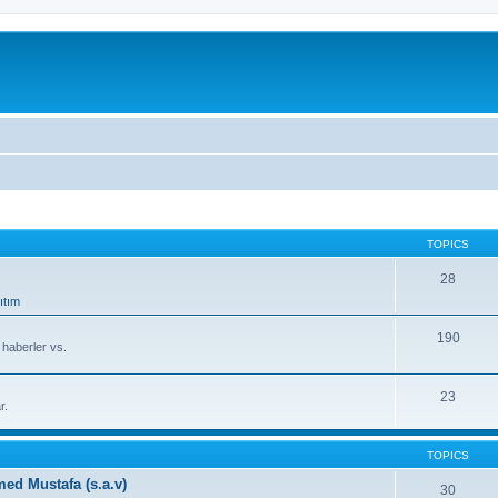
TOPICS
28
ıtım
190
, haberler vs.
23
r.
TOPICS
d Mustafa (s.a.v)
30