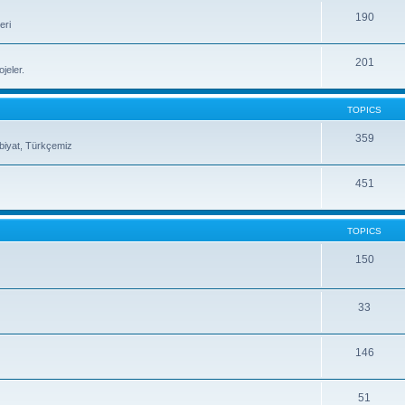
190
eri
201
jeler.
TOPICS
359
ebiyat, Türkçemiz
451
TOPICS
150
33
146
51