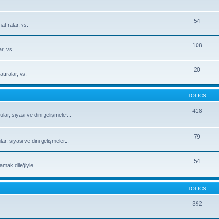
54
atıralar, vs.
108
ar, vs.
20
tıralar, vs.
TOPICS
418
ar, siyasi ve dini gelişmeler...
79
, siyasi ve dini gelişmeler...
54
mak dileğiyle...
TOPICS
392