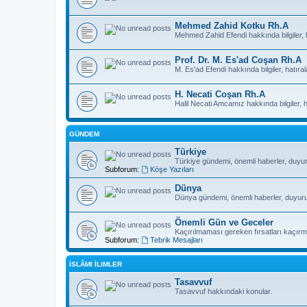
Mehmed Zahid Kotku Rh.A
Mehmed Zahid Efendi hakkında bilgiler, h
Prof. Dr. M. Es'ad Coşan Rh.A
M. Es'ad Efendi hakkında bilgiler, hatıral
H. Necati Coşan Rh.A
Halil Necati Amcamız hakkında bilgiler, ha
GÜNDEM
Türkiye
Türkiye gündemi, önemli haberler, duyurul
Subforum:
Köşe Yazıları
Dünya
Dünya gündemi, önemli haberler, duyurular
Önemli Gün ve Geceler
Kaçırılmaması gereken fırsatları kaçırma
Subforum:
Tebrik Mesajları
İSLÂMI İLIMLER
Tasavvuf
Tasavvuf hakkındaki konular.