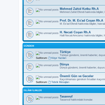
Mehmed Zahid Kotku Rh.A
Mehmed Zahid Efendi hakkında bilgiler, h
Prof. Dr. M. Es'ad Coşan Rh.A
M. Es'ad Efendi hakkında bilgiler, hatıral
H. Necati Coşan Rh.A
Halil Necati Amcamız hakkında bilgiler, ha
GÜNDEM
Türkiye
Türkiye gündemi, önemli haberler, duyurul
Subforum:
Köşe Yazıları
Dünya
Dünya gündemi, önemli haberler, duyurular
Önemli Gün ve Geceler
Kaçırılmaması gereken fırsatları kaçırma
Subforum:
Tebrik Mesajları
İSLÂMI İLIMLER
Tasavvuf
Tasavvuf hakkındaki konular.