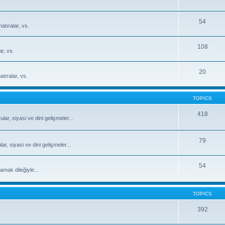
54
atıralar, vs.
108
ar, vs.
20
tıralar, vs.
TOPICS
418
ar, siyasi ve dini gelişmeler...
79
, siyasi ve dini gelişmeler...
54
mak dileğiyle...
TOPICS
392