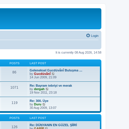
Login
It is currently 08 Aug 2026, 14:58
POSTS
LAST POST
Geleneksel Gucdüvânî Buluşma …
86
V
by
Gucdüvânî
i
14 Jun 2009, 21:09
e
w
Re: Bayram tebriyi ve merak
1071
t
V
by
dergah
h
i
19 Nov 2011, 23:18
e
e
l
w
Re: 300. Üye
a
119
t
V
by
Duru
t
h
i
30 Aug 2009, 13:07
e
e
e
s
l
w
t
a
t
POSTS
LAST POST
p
t
h
o
e
e
Re: DÜNYANIN EN GÜZEL ŞİİRİ
s
126
s
l
V
by
GARİP
t