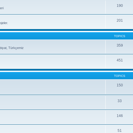
190
eri
201
jeler.
TOPICS
359
ebiyat, Türkçemiz
451
TOPICS
150
33
146
51