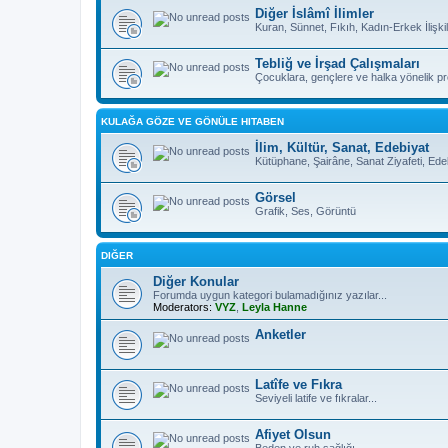
Diğer İslâmî İlimler
Kuran, Sünnet, Fıkıh, Kadın-Erkek İlişkil
Tebliğ ve İrşad Çalışmaları
Çocuklara, gençlere ve halka yönelik pro
KULAĞA GÖZE VE GÖNÜLE HITABEN
İlim, Kültür, Sanat, Edebiyat
Kütüphane, Şairâne, Sanat Ziyafeti, Ed
Görsel
Grafik, Ses, Görüntü
DIĞER
Diğer Konular
Forumda uygun kategori bulamadığınız yazılar...
Moderators:
VYZ
,
Leyla Hanne
Anketler
Latîfe ve Fıkra
Seviyeli latife ve fıkralar...
Afiyet Olsun
Beden ve ruh sağlığı...