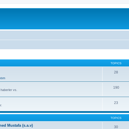
TOPICS
28
ıtım
190
, haberler vs.
23
r.
TOPICS
d Mustafa (s.a.v)
30