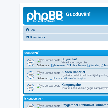
Gucdüvânî
FAQ
Board index
GUCDÜVANÎ
Duyurular!
Yönetimden duyurular...
Subforums:
Makaleler
,
İmla Kılavuzu
,
Kurallar
,
Tan
Sizden Haberler
Üyelerimizin bildirmek istediği duyurular
Subforum:
Hocaefendilerimiz'in Kitapları
Kampanyalar
Tarafımızdan yapılan çeşitli kampanyala
İSKENDERPAŞA
Peygember Efendimiz Muhamme