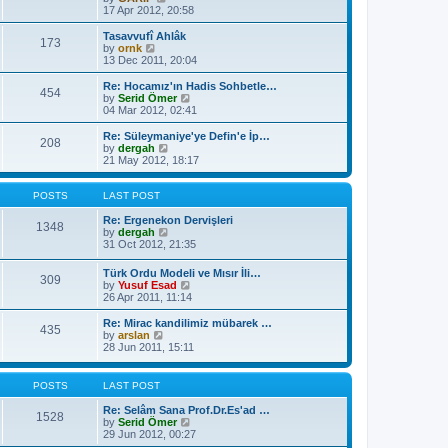
t
a
i
17 Apr 2012, 20:58
p
t
e
o
e
w
Tasavvufî Ahlâk
s
173
s
t
V
by
ornk
t
t
h
i
13 Dec 2011, 20:04
p
e
e
o
l
w
Re: Hocamız'ın Hadis Sohbetle…
454
s
a
t
V
by
Serid Ömer
t
t
h
i
04 Mar 2012, 02:41
e
e
e
s
l
w
Re: Süleymaniye'ye Defin'e İp…
t
208
a
t
V
by
dergah
p
t
h
i
21 May 2012, 18:17
o
e
e
e
s
s
l
w
t
t
a
t
POSTS
LAST POST
p
t
h
o
e
e
Re: Ergenekon Dervişleri
1348
s
s
l
V
by
dergah
t
t
a
i
31 Oct 2012, 21:35
p
t
e
o
e
w
Türk Ordu Modeli ve Mısır İli…
s
309
s
t
V
by
Yusuf Esad
t
t
h
i
26 Apr 2011, 11:14
p
e
e
o
l
w
Re: Mirac kandilimiz mübarek …
s
a
435
t
V
by
arslan
t
t
h
i
28 Jun 2011, 15:11
e
e
e
s
l
w
t
a
t
POSTS
LAST POST
p
t
h
o
e
e
Re: Selâm Sana Prof.Dr.Es'ad …
s
1528
s
l
V
by
Serid Ömer
t
t
a
i
29 Jun 2012, 00:27
p
t
e